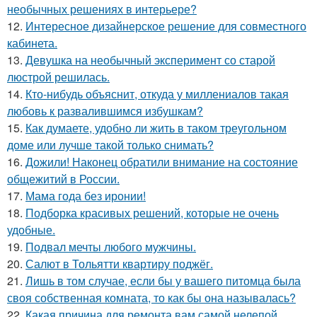
необычных решениях в интерьере?
12.
Интересное дизайнерское решение для совместного
кабинета.
13.
Девушка на необычный эксперимент со старой
люстрой решилась.
14.
Кто-нибудь объяснит, откуда у миллениалов такая
любовь к развалившимся избушкам?
15.
Как думаете, удобно ли жить в таком треугольном
доме или лучше такой только снимать?
16.
Дожили! Наконец обратили внимание на состояние
общежитий в России.
17.
Мама года без иронии!
18.
Подборка красивых решений, которые не очень
удобные.
19.
Подвал мечты любого мужчины.
20.
Салют в Тольятти квартиру поджёг.
21.
Лишь в том случае, если бы у вашего питомца была
своя собственная комната, то как бы она называлась?
22.
Какая причина для ремонта вам самой нелепой