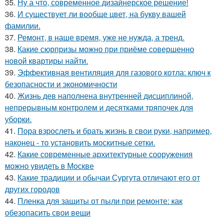
35.
Ну а что, современное дизайнерское решение!
36.
И существует ли вообще цвет, на букву вашей
фамилии.
37.
Ремонт, в наше время, уже не нужда, а тренд.
38.
Какие сюрпризы можно при приёме совершенно
новой квартиры найти.
39.
Эффективная вентиляция для газового котла: ключ к
безопасности и экономичности
40.
Жизнь дев наполнена внутренней дисциплиной,
непрерывным контролем и десятками тряпочек для
уборки.
41.
Пора взрослеть и брать жизнь в свои руки, например,
наконец - то установить москитные сетки.
42.
Какие современные архитектурные сооружения
можно увидеть в Москве
43.
Какие традиции и обычаи Сургута отличают его от
других городов
44.
Пленка для защиты от пыли при ремонте: как
обезопасить свои вещи