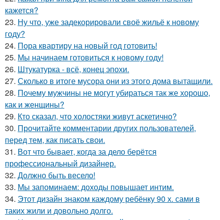
кажется?
23.
Ну что, уже задекорировали своё жильё к новому
году?
24.
Пора квартиру на новый год готовить!
25.
Мы начинаем готовиться к новому году!
26.
Штукатурка - всё, конец эпохи.
27.
Сколько в итоге мусора они из этого дома вытащили.
28.
Почему мужчины не могут убираться так же хорошо,
как и женщины?
29.
Кто сказал, что холостяки живут аскетично?
30.
Прочитайте комментарии других пользователей,
перед тем, как писать свои.
31.
Вот что бывает, когда за дело берётся
профессиональный дизайнер.
32.
Должно быть весело!
33.
Мы запоминаем: доходы повышает интим.
34.
Этот дизайн знаком каждому ребёнку 90 х. сами в
таких жили и довольно долго.