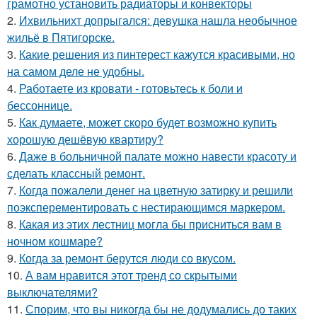
грамотно установить радиаторы и конвекторы
2.
Ихвильнихт допрыгался: девушка нашла необычное
жильё в Пятигорске.
3.
Какие решения из пинтерест кажутся красивыми, но
на самом деле не удобны.
4.
Работаете из кровати - готовьтесь к боли и
бессоннице.
5.
Как думаете, может скоро будет возможно купить
хорошую дешёвую квартиру?
6.
Даже в больничной палате можно навести красоту и
сделать классный ремонт.
7.
Когда пожалели денег на цветную затирку и решили
поэксперементировать с нестирающимся маркером.
8.
Какая из этих лестниц могла бы присниться вам в
ночном кошмаре?
9.
Когда за ремонт берутся люди со вкусом.
10.
А вам нравится этот тренд со скрытыми
выключателями?
11.
Спорим, что вы никогда бы не додумались до таких