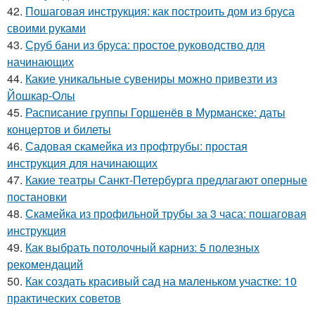
42.
Пошаговая инструкция: как построить дом из бруса
своими руками
43.
Сруб бани из бруса: простое руководство для
начинающих
44.
Какие уникальные сувениры можно привезти из
Йошкар-Олы
45.
Расписание группы Горшенёв в Мурманске: даты
концертов и билеты
46.
Садовая скамейка из профтрубы: простая
инструкция для начинающих
47.
Какие театры Санкт-Петербурга предлагают оперные
постановки
48.
Скамейка из профильной трубы за 3 часа: пошаговая
инструкция
49.
Как выбрать потолочный карниз: 5 полезных
рекомендаций
50.
Как создать красивый сад на маленьком участке: 10
практических советов