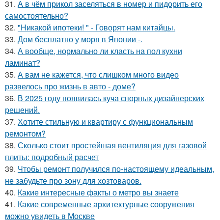
31.
А в чём прикол заселяться в номер и пидорить его
самостоятельно?
32.
"Никакой ипотеки! " - Говорят нам китайцы.
33.
Дом бесплатно у моря в Японии -.
34.
А вообще, нормально ли класть на пол кухни
ламинат?
35.
А вам не кажется, что слишком много видео
развелось про жизнь в авто - доме?
36.
В 2025 году появилась куча спорных дизайнерских
решений.
37.
Хотите стильную и квартиру с функциональным
ремонтом?
38.
Сколько стоит простейшая вентиляция для газовой
плиты: подробный расчет
39.
Чтобы ремонт получился по-настоящему идеальным,
не забудьте про зону для хозтоваров.
40.
Какие интересные факты о метро вы знаете
41.
Какие современные архитектурные сооружения
можно увидеть в Москве