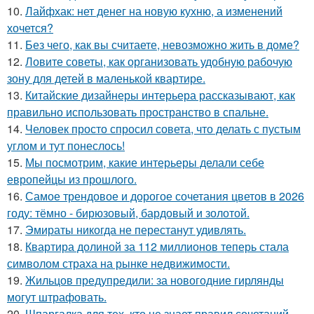
10.
Лайфхак: нет денег на новую кухню, а изменений
хочется?
11.
Без чего, как вы считаете, невозможно жить в доме?
12.
Ловите советы, как организовать удобную рабочую
зону для детей в маленькой квартире.
13.
Китайские дизайнеры интерьера рассказывают, как
правильно использовать пространство в спальне.
14.
Человек просто спросил совета, что делать с пустым
углом и тут понеслось!
15.
Мы посмотрим, какие интерьеры делали себе
европейцы из прошлого.
16.
Самое трендовое и дорогое сочетания цветов в 2026
году: тёмно - бирюзовый, бардовый и золотой.
17.
Эмираты никогда не перестанут удивлять.
18.
Квартира долиной за 112 миллионов теперь стала
символом страха на рынке недвижимости.
19.
Жильцов предупредили: за новогодние гирлянды
могут штрафовать.
20.
Шпаргалка для тех, кто не знает правил сочетаний