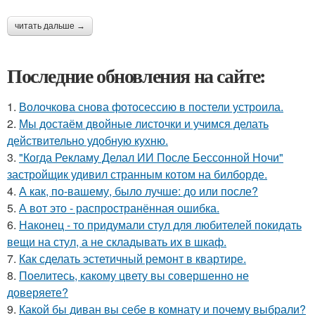
читать дальше →
Последние обновления на сайте:
1.
Волочкова снова фотосессию в постели устроила.
2.
Мы достаём двойные листочки и учимся делать
действительно удобную кухню.
3.
"Когда Рекламу Делал ИИ После Бессонной Ночи"
застройщик удивил странным котом на билборде.
4.
А как, по-вашему, было лучше: до или после?
5.
А вот это - распространённая ошибка.
6.
Наконец - то придумали стул для любителей покидать
вещи на стул, а не складывать их в шкаф.
7.
Как сделать эстетичный ремонт в квартире.
8.
Поелитесь, какому цвету вы совершенно не
доверяете?
9.
Какой бы диван вы себе в комнату и почему выбрали?