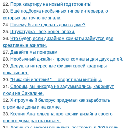
22.
Пора квартиру на новый год готовить!
23.
Ещё подборка необычных типов интерьера, о
которых вы точно не знали.
24.
Почему бы не сделать дом в доме?
25.
Штукатурка - всё, конец эпохи.
26.
Что будет, если дизайном комнаты займутся две
креативные азиатки.
27.
Давайте мы поиграем!
28.
Необычный дизайн - проект комнаты для двух детей.
29.
Девушка интересные фишки своей квартиры
показывает.
30.
"Никакой ипотеки! " - Говорят нам китайцы.
31.
Спорим, вы никогда не задумывались, как живут
люди на Сахалине.
32.
Хитроумный белорус придумал как заработать
огромные деньги на камне.
33.
Ксения Анатольевна про косяки дизайна своего
нового дома рассказывает.
34.
Девушка с мужем решились построить в 2025 году