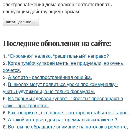
электроснабжения дома должен соответствовать
следующим действующим нормам:
читать дальше →
Последние обновления на сайте:
1.
"Скромная" налево, "решительный" направо?
2.
Когда тумбочку твоей мечты не придумали, но очень
хочется.
3.
А вот это - распространённая ошибка.
4.
В школах могут появиться уроки про коммуналку -
учить будут жизни, а не только формулам.
5.
Из тюрьмы сделали курорт - "Кресты" превращают в
люкс - пространство.
6.
Как говорится, всё новое - это хорошо забытое старое.
7.
А какой интерьер для вас премиальным кажется?
8.
Вот вы не обращаете внимание на потолок в ремонте,