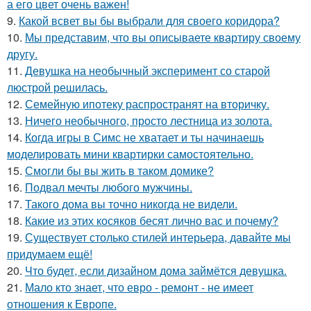
а его цвет очень важен!
9.
Какой всвет вы бы выбрали для своего коридора?
10.
Мы представим, что вы описываете квартиру своему
другу.
11.
Девушка на необычный эксперимент со старой
люстрой решилась.
12.
Семейную ипотеку распространят на вторичку.
13.
Ничего необычного, просто лестница из золота.
14.
Когда игры в Симс не хватает и ты начинаешь
моделировать мини квартирки самостоятельно.
15.
Смогли бы вы жить в таком домике?
16.
Подвал мечты любого мужчины.
17.
Такого дома вы точно никогда не видели.
18.
Какие из этих косяков бесят лично вас и почему?
19.
Существует столько стилей интерьера, давайте мы
придумаем ещё!
20.
Что будет, если дизайном дома займётся девушка.
21.
Мало кто знает, что евро - ремонт - не имеет
отношения к Европе.