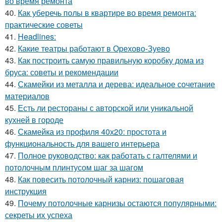
во время ремонта
40.
Как уберечь полы в квартире во время ремонта:
практические советы
41.
Headlines:
42.
Какие театры работают в Орехово-Зуево
43.
Как построить самую правильную коробку дома из
бруса: советы и рекомендации
44.
Скамейки из металла и дерева: идеальное сочетание
материалов
45.
Есть ли рестораны с авторской или уникальной
кухней в городе
46.
Скамейка из профиля 40х20: простота и
функциональность для вашего интерьера
47.
Полное руководство: как работать с галтелями и
потолочным плинтусом шаг за шагом
48.
Как повесить потолочный карниз: пошаговая
инструкция
49.
Почему потолочные карнизы остаются популярными:
секреты их успеха