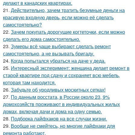
делают в канадских квартирах.
21.
Действительно, зачем тратить безумные деньги на
красивую входную дверь, если можно её сделать
самостоятельно?
22.
Зачем покупать дорогущие когтеточки, если можно
сделать его дома самостоятельно.
23.
Зумеры всё чаще выбирают сделать ремонт
самостоятельно, а не вызывать бригаду.
24.
Когда попытался убраться на даче у деда.
25.
Интересный эксперимент: женщина делает ремонт в
старой квартире под сдачу и сохраняет всю мебель,
которая там находится.
26.
Забудьте об уродливых москитных сетках!
27.
По данным росстата, в России около 23, 9%
домохозяйств проживают в индивидуальных жилых
домах, включая дачи и дома на одну семью.
28.
Подборка лайфхаков на все случаи жизни.
29.
Вообще не смейтесь, но многие лайфхаки для
ремонта работают.