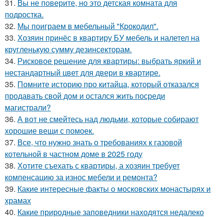
31.
Вы не поверите, но это детская комната для
подростка.
32.
Мы поиграем в мебельный "Крокодил".
33.
Хозяин принёс в квартиру БУ мебель и налетел на
кругленькую сумму дезинсекторам.
34.
Рисковое решение для квартиры: выбрать яркий и
нестандартный цвет для двери в квартире.
35.
Помните историю про китайца, который отказался
продавать свой дом и остался жить посреди
магистрали?
36.
А вот не смейтесь над людьми, которые собирают
хорошие вещи с помоек.
37.
Все, что нужно знать о требованиях к газовой
котельной в частном доме в 2025 году
38.
Хотите съехать с квартиры, а хозяин требует
компенсацию за износ мебели и ремонта?
39.
Какие интересные факты о московских монастырях и
храмах
40.
Какие природные заповедники находятся недалеко