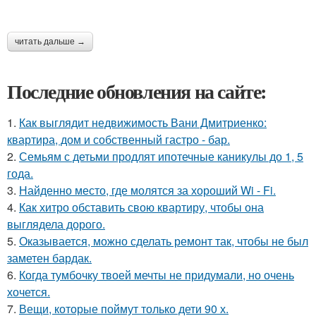
читать дальше →
Последние обновления на сайте:
1.
Как выглядит недвижимость Вани Дмитриенко:
квартира, дом и собственный гастро - бар.
2.
Семьям с детьми продлят ипотечные каникулы до 1, 5
года.
3.
Найденно место, где молятся за хороший Wi - Fi.
4.
Как хитро обставить свою квартиру, чтобы она
выглядела дорого.
5.
Оказывается, можно сделать ремонт так, чтобы не был
заметен бардак.
6.
Когда тумбочку твоей мечты не придумали, но очень
хочется.
7.
Вещи, которые поймут только дети 90 х.