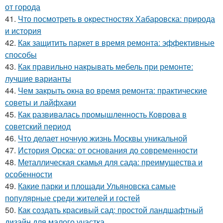
от города
41.
Что посмотреть в окрестностях Хабаровска: природа
и история
42.
Как защитить паркет в время ремонта: эффективные
способы
43.
Как правильно накрывать мебель при ремонте:
лучшие варианты
44.
Чем закрыть окна во время ремонта: практические
советы и лайфхаки
45.
Как развивалась промышленность Коврова в
советский период
46.
Что делает ночную жизнь Москвы уникальной
47.
История Орска: от основания до современности
48.
Металлическая скамья для сада: преимущества и
особенности
49.
Какие парки и площади Ульяновска самые
популярные среди жителей и гостей
50.
Как создать красивый сад: простой ландшафтный
дизайн для малого участка