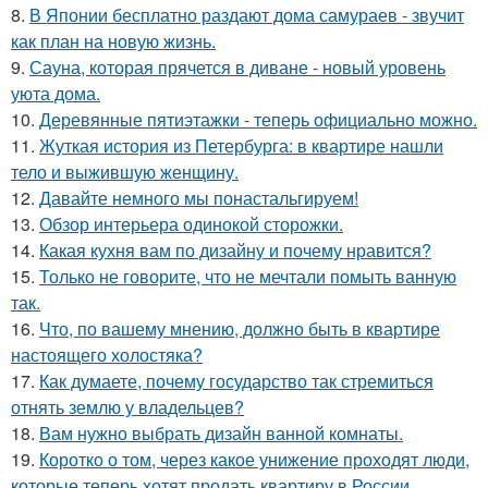
8.
В Японии бесплатно раздают дома самураев - звучит
как план на новую жизнь.
9.
Сауна, которая прячется в диване - новый уровень
уюта дома.
10.
Деревянные пятиэтажки - теперь официально можно.
11.
Жуткая история из Петербурга: в квартире нашли
тело и выжившую женщину.
12.
Давайте немного мы понастальгируем!
13.
Обзор интерьера одинокой сторожки.
14.
Какая кухня вам по дизайну и почему нравится?
15.
Только не говорите, что не мечтали помыть ванную
так.
16.
Что, по вашему мнению, должно быть в квартире
настоящего холостяка?
17.
Как думаете, почему государство так стремиться
отнять землю у владельцев?
18.
Вам нужно выбрать дизайн ванной комнаты.
19.
Коротко о том, через какое унижение проходят люди,
которые теперь хотят продать квартиру в России.