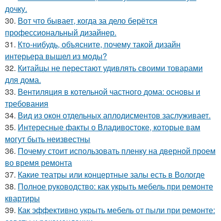
дочку.
30.
Вот что бывает, когда за дело берётся
профессиональный дизайнер.
31.
Кто-нибудь, объясните, почему такой дизайн
интерьера вышел из моды?
32.
Китайцы не перестают удивлять своими товарами
для дома.
33.
Вентиляция в котельной частного дома: основы и
требования
34.
Вид из окон отдельных аплодисментов заслуживает.
35.
Интересные факты о Владивостоке, которые вам
могут быть неизвестны
36.
Почему стоит использовать пленку на дверной проем
во время ремонта
37.
Какие театры или концертные залы есть в Вологде
38.
Полное руководство: как укрыть мебель при ремонте
квартиры
39.
Как эффективно укрыть мебель от пыли при ремонте: