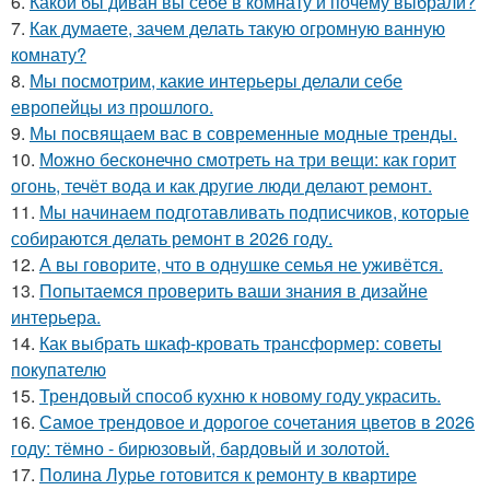
6.
Какой бы диван вы себе в комнату и почему выбрали?
7.
Как думаете, зачем делать такую огромную ванную
комнату?
8.
Мы посмотрим, какие интерьеры делали себе
европейцы из прошлого.
9.
Мы посвящаем вас в современные модные тренды.
10.
Можно бесконечно смотреть на три вещи: как горит
огонь, течёт вода и как другие люди делают ремонт.
11.
Мы начинаем подготавливать подписчиков, которые
собираются делать ремонт в 2026 году.
12.
А вы говорите, что в однушке семья не уживётся.
13.
Попытаемся проверить ваши знания в дизайне
интерьера.
14.
Как выбрать шкаф-кровать трансформер: советы
покупателю
15.
Трендовый способ кухню к новому году украсить.
16.
Самое трендовое и дорогое сочетания цветов в 2026
году: тёмно - бирюзовый, бардовый и золотой.
17.
Полина Лурье готовится к ремонту в квартире