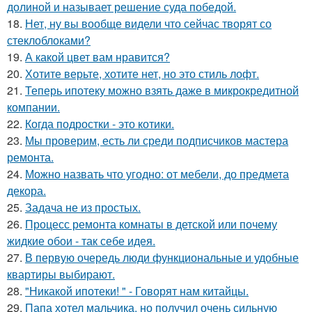
долиной и называет решение суда победой.
18.
Нет, ну вы вообще видели что сейчас творят со
стеклоблоками?
19.
А какой цвет вам нравится?
20.
Хотите верьте, хотите нет, но это стиль лофт.
21.
Теперь ипотеку можно взять даже в микрокредитной
компании.
22.
Когда подростки - это котики.
23.
Мы проверим, есть ли среди подписчиков мастера
ремонта.
24.
Можно назвать что угодно: от мебели, до предмета
декора.
25.
Задача не из простых.
26.
Процесс ремонта комнаты в детской или почему
жидкие обои - так себе идея.
27.
В первую очередь люди функциональные и удобные
квартиры выбирают.
28.
"Никакой ипотеки! " - Говорят нам китайцы.
29.
Папа хотел мальчика, но получил очень сильную