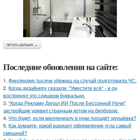
читать дальше →
Последние обновления на сайте:
1.
Финляндия тысячи убежищ на случай подготовила ЧС.
2.
Когда дизайнеру сказали: "Уместите всё" - и он
воспринял это слишком буквально.
3.
"Когда Рекламу Делал ИИ После Бессонной Ночи"
застройщик удивил странным котом на билборде.
4.
Что будет, если миллениалу в руки попадёт хрущёвка?
5.
Как думаете, какой вариант оформления угла самый
смешной?