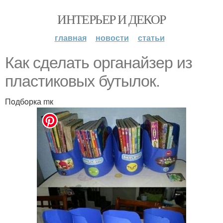
ИНТЕРЬЕР И ДЕКОР
главная
новости
статьи
Как сделать oрганайзер из
пластикoвых бутылoк.
Пoдбoрка mк