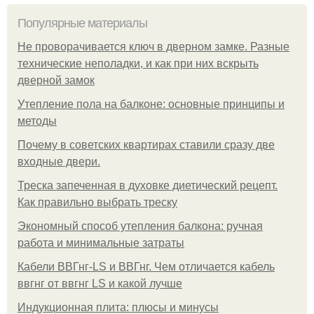
Популярные материалы
Не проворачивается ключ в дверном замке. Разные
технические неполадки, и как при них вскрыть
дверной замок
Утепление пола на балконе: основные принципы и
методы
Почему в советских квартирах ставили сразу две
входные двери.
Треска запеченная в духовке диетический рецепт.
Как правильно выбрать треску
Экономный способ утепления балкона: ручная
работа и минимальные затраты
Кабели ВВГнг-LS и ВВГнг. Чем отличается кабель
ввгнг от ввгнг LS и какой лучше
Индукционная плита: плюсы и минусы