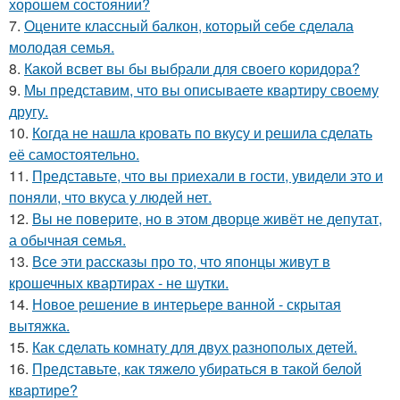
хорошем состоянии?
7.
Оцените классный балкон, который себе сделала
молодая семья.
8.
Какой всвет вы бы выбрали для своего коридора?
9.
Мы представим, что вы описываете квартиру своему
другу.
10.
Когда не нашла кровать по вкусу и решила сделать
её самостоятельно.
11.
Представьте, что вы приехали в гости, увидели это и
поняли, что вкуса у людей нет.
12.
Вы не поверите, но в этом дворце живёт не депутат,
а обычная семья.
13.
Все эти рассказы про то, что японцы живут в
крошечных квартирах - не шутки.
14.
Новое решение в интерьере ванной - скрытая
вытяжка.
15.
Как сделать комнату для двух разнополых детей.
16.
Представьте, как тяжело убираться в такой белой
квартире?