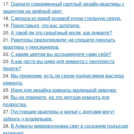
17.
Оцените современный светлый дизайн квартиры с
акцентом на зелёный цвет.
18.
Сделала из яркой розовой кухни стильную серую.
19.
Представьте, что вас затопило.
20.
А такой ли это серьёзный косяк, как думаете?
21.
Риелторы предупредили: не спешите покупать
квартиры у пенсионеров.
22.
С каким цветом вы ассоциируете сами себя?
23.
А как часто вы идеи для ремонта с пинтереста
берёте?
24.
Мы проверим, есть ли среди подписчиков мастера
ремонта.
25.
Идея для дизайна комнаты маленькой девочки.
26.
Вы не поверите, но это детская комната для
подростка.
27.
Пустующие квартиры и жильё с долгами могут
забрать у владельцев.
28.
В Алматы микроволновка свет в соседнем подъезде
включает.