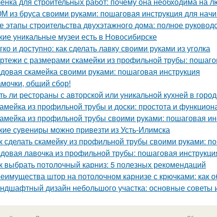
енка для строительных работ: почему она необходима на л
М из бруса своими руками: пошаговая инструкция для на
е этапы строительства двухэтажного дома: полное руковод
кие уникальные музеи есть в Новосибирске
гко и доступно: как сделать лавку своими руками из уголка
ртежи с размерами скамейки из профильной трубы: пошаго
довая скамейка своими руками: пошаговая инструкция
мочки, общий сбор!
ть ли рестораны с авторской или уникальной кухней в горо
амейка из профильной трубы и доски: простота и функцион
амейка из профильной трубы своими руками: пошаговая ин
кие сувениры можно привезти из Усть-Илимска
к сделать скамейку из профильной трубы своими руками: п
довая лавочка из профильной трубы: пошаговая инструкц
к выбрать потолочный карниз: 5 полезных рекомендаций
еимущества штор на потолочном карнизе с крючками: как о
ндшафтный дизайн небольшого участка: основные советы 