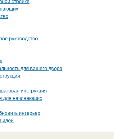
юбой стройке
чинающих
ство
вое руководство
де
альность для вашего двора
струкция
ошаговая инструкция
ия для начинающих
бновить интерьер
и идеи