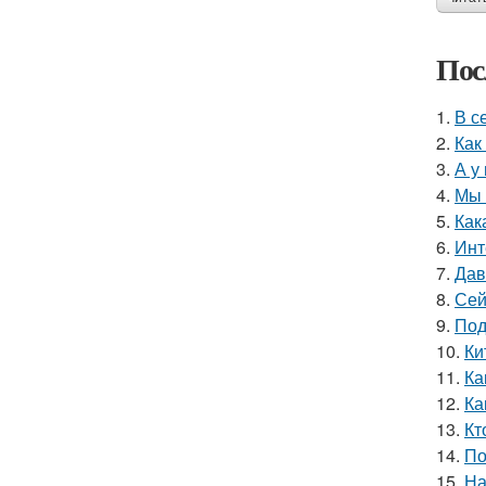
Пос
1.
В с
2.
Как
3.
А у
4.
Мы 
5.
Как
6.
Инт
7.
Дав
8.
Сей
9.
Под
10.
Ки
11.
Ка
12.
Ка
13.
Кт
14.
По
15.
На