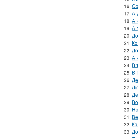
16.
Со
17.
А 
18.
А 
19.
А 
20.
До
21.
Ко
22.
До
23.
А 
24.
В 
25.
В 
26.
Де
27.
Лю
28.
Де
29.
Во
30.
Но
31.
Ве
32.
Ка
33.
До