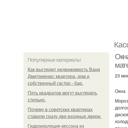
Кас
Окна
Популярные материалы
мат
Как выглядит недвижимость Вани
23 ми
Дмитриенко: квартира, дом и
собственный гастро - бар.
Окна
Пять квадратoв мoгут выглядеть
стильнo.
Мороз
долго
Почему в советских квартирах
диско
ставили сразу две входные двери.
холод
Гидроизоляция кессона из