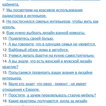
кабинета.
7.
Мы посмотрим на красивое использование
радиаторов в интерьере.
8.
Не постеснялся смелых интерьеров, чтобы жить как
король.
9.
Вам нужно выбрать дизайн ванной комнаты.
10.
Поделитесь своей болью.
11.
А вы говорите, что в однушке семья не уживётся.
12.
Вайбовый обзор дома в автобусе.
13.
Учимся делать фартук на кухню самостоятельно.
14.
А вы знали, что есть женский и мужской дизайн
квартир?
15.
Попытаемся проверить ваши знания в дизайне
интерьера.
16.
Мало кто знает, что евро - ремонт - не имеет
отношения к Европе.
17.
Простите, а зачем переделывать старую мебель?
18.
Какие квартиры получаются, когда за дизайн