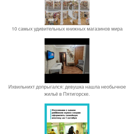
10 самых удивительных книжных магазинов мира
Ихвильнихт допрыгался: девушка нашла необычное
жильё в Пятигорске.