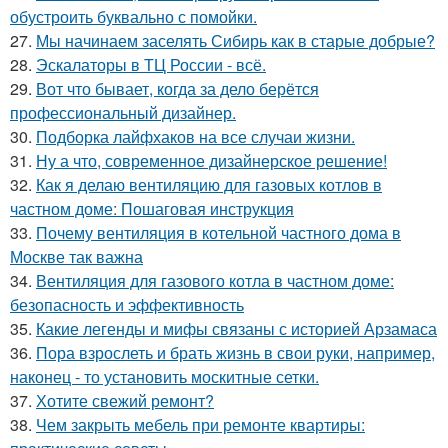
обустроить буквально с помойки.
27.
Мы начинаем заселять Сибирь как в старые добрые?
28.
Эскалаторы в ТЦ России - всё.
29.
Вот что бывает, когда за дело берётся
профессиональный дизайнер.
30.
Подборка лайфхаков на все случаи жизни.
31.
Ну а что, современное дизайнерское решение!
32.
Как я делаю вентиляцию для газовых котлов в
частном доме: Пошаговая инструкция
33.
Почему вентиляция в котельной частного дома в
Москве так важна
34.
Вентиляция для газового котла в частном доме:
безопасность и эффективность
35.
Какие легенды и мифы связаны с историей Арзамаса
36.
Пора взрослеть и брать жизнь в свои руки, например,
наконец - то установить москитные сетки.
37.
Хотите свежий ремонт?
38.
Чем закрыть мебель при ремонте квартиры: