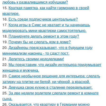
любовь к развалившимся избушкам?
15.
Краткая памятка, как найти гармонию в своей
квартире.
16.
Есть среди подписчиков центральные?
17.
Когда игры в Симс не хватает и ты начинаешь
моделировать мини квартирки самостоятельно.
18.
Планируете делать ремонт в этом году?
19.
Почему бы не сделать дом в доме?
20.
Дизайнеры предсказывают, что в будущем году
миннимализм наконец - то сдаст пост.
21.
Делитесь своими недоделками!
22.
Мы представим, что дизайн интерьера придумывает
женщина и мужчина.
23.
Самое необычное решение для интерьера: сделать
затирку на плитке ни белой, ни чёрной, а красной.
24.
Девушка свою кухню в сталинке переделывает.
25.
За две недели родители сделали ремонт в комнате
сына.
26.
Оказывается, что квартиру в Германии можно