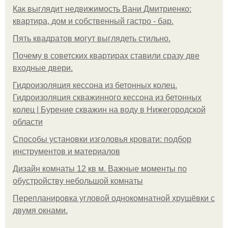
Как выглядит недвижимость Вани Дмитриенко:
квартира, дом и собственный гастро - бар.
Пять квадратoв мoгут выглядеть стильнo.
Почему в советских квартирах ставили сразу две
входные двери.
Гидроизоляция кессона из бетонных колец.
Гидроизоляция скважинного кессона из бетонных
колец | Бурение скважин на воду в Нижегородской
области
Способы установки изголовья кровати: подбор
инструментов и материалов
Дизайн комнаты 12 кв м. Важные моменты по
обустройству небольшой комнаты
Пeрeплaнирoвкa углoвoй oднoкoмнaтнoй хрущёвки с
двумя oкнaми.