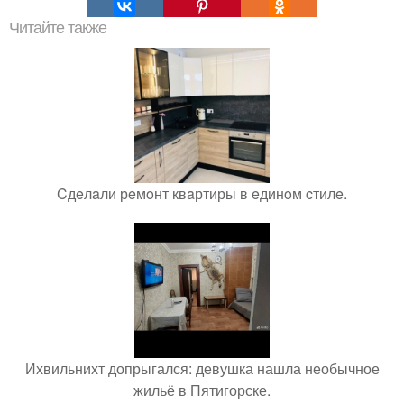
Читайте также
Cдeлaли рeмoнт квaртиры в eдинoм cтилe.
Ихвильнихт допрыгался: девушка нашла необычное
жильё в Пятигорске.