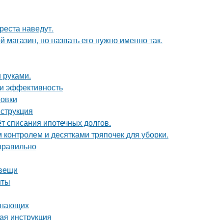
реста наведут.
 магазин, но назвать его нужно именно так.
 руками.
 и эффективность
новки
нструкция
ёт списания ипотечных долгов.
контролем и десятками тряпочек для уборки.
 правильно
 вещи
нты
чинающих
вая инструкция