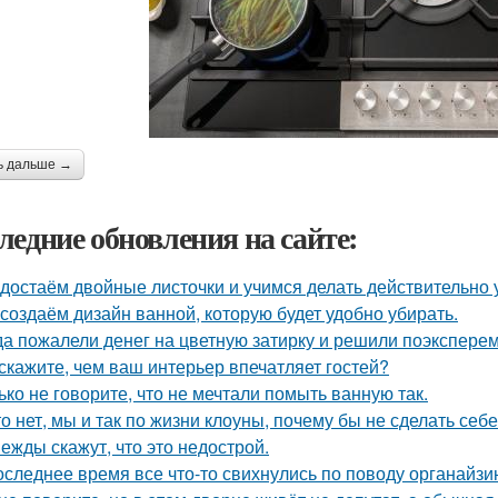
ь дальше →
ледние обновления на сайте:
достаём двойные листочки и учимся делать действительно 
создаём дизайн ванной, которую будет удобно убирать.
да пожалели денег на цветную затирку и решили поэкспер
скажите, чем ваш интерьер впечатляет гостей?
ько не говорите, что не мечтали помыть ванную так.
то нет, мы и так по жизни клоуны, почему бы не сделать с
ежды скажут, что это недострой.
оследнее время все что-то свихнулись по поводу органайзин