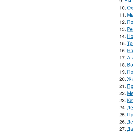
9.
Вы 
10.
Ох
11.
Мы
12.
По
13.
Ре
14.
Но
15.
Тр
16.
На
17.
А 
18.
Во
19.
По
20.
Жи
21.
Пр
22.
Ме
23.
Ки
24.
Де
25.
Пр
26.
Де
27.
Да