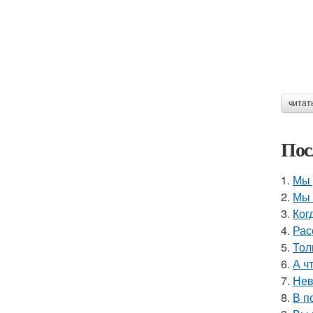
читат
Пос
1.
Мы 
2.
Мы 
3.
Ког
4.
Рас
5.
Тол
6.
А ч
7.
Нев
8.
В п