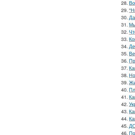
28.
Во
29.
"Н
30.
Да
31.
Мы
32.
Чт
33.
Ко
34.
Де
35.
Ве
36.
Пр
37.
Ка
38.
Но
39.
Жи
40.
Пл
41.
Ка
42.
Ук
43.
Ка
44.
Ка
45.
ДО
46.
По