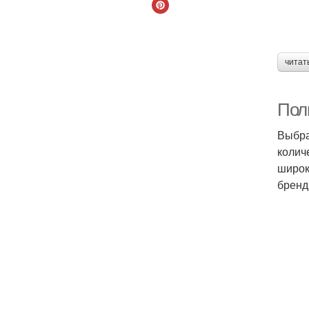
читат
Пол
Выбра
колич
широк
бренд