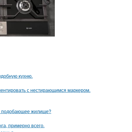
удобную кухню.
ементировать с нестирающимся маркером.
ебе подобающее жилище?
га, примерно всего.