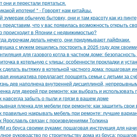
т они и перестали прятаться.
икакой ипотеки! " - Говорят нам китайцы.
й зумерам обычную бытовку, они и там красоту как из пинте
 представим, что у вас появилась возможность открыть свой
о происходит в Японии с недвижимостью?
гда дурочкам делать нечего, они придумывают лайфхаки.
вушка с мужем решились построить в 2025 году дом своими
нтиляция для газового котла в частном доме: безопасность
иточка в котельную с улицы: особенности прокладки и уста
к сделать вытяжку в котельной частного дома: пошаговая и
вая инициатива предлагает поощрять семьи с детьми за сч
знь дев наполнена внутренней дисциплиной, непрерывным 
енка для дверей при ремонте: как выбрать и использовать
к навсегда забыть о пыли и грязи в вашем доме
рывная пленка для мебели при ремонте: как защитить свои
к правильно накрывать мебель при ремонте: лучшие вариа
к Ярославль связан с произведениями Толкина
М из бруса своими руками: пошаговая инструкция для на
лное руководство по строительству дома из бруса: пошаго