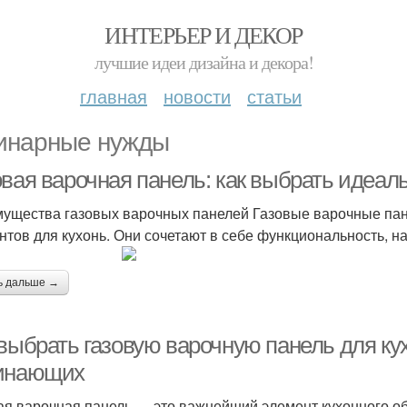
ИНТЕРЬЕР И ДЕКОР
лучшие идеи дизайна и декора!
главная
новости
статьи
инарные нужды
овая варочная панель: как выбрать идеал
ущества газовых варочных панелей Газовые варочные пан
нтов для кухонь. Они сочетают в себе функциональность, н
ь дальше →
выбрать газовую варочную панель для ку
инающих
ая варочная панель — это важнейший элемент кухонного о