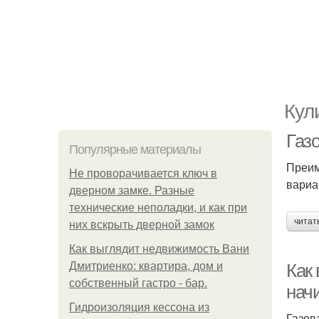
Кул
Газ
Популярные материалы
Преим
Не проворачивается ключ в
вариа
дверном замке. Разные
технические неполадки, и как при
читат
них вскрыть дверной замок
Как выглядит недвижимость Вани
Дмитриенко: квартира, дом и
Как 
собственный гастро - бар.
нач
Гидроизоляция кессона из
Газов