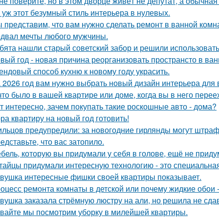
не поверите, но в этом дворце живёт не депутат, а обычная
 уж этот безумный стиль интерьера в нулевых.
 представим, что вам нужно сделать ремонт в ванной комн
двал мечты любого мужчины.
бята нашли старый советский забор и решили использовать 
вый год - новая причина реорганизовать пространсто в ван
ендовый способ кухню к новому году украсить.
 2026 год вам нужно выбрать новый дизайн интерьера для
что было в вашей квартире или доме, когда вы в него пере
т интересно, зачем покупать такие роскошные авто - дома?
ра квартиру на новый год готовить!
льцов предупредили: за новогодние гирлянды могут штраф
едставьте, что вас затопило.
бель, которую вы придумали у себя в голове, ещё не прид
тайцы придумали интересную технологию - это специальная
вушка интересные фишки своей квартиры показывает.
оцесс ремонта комнаты в детской или почему жидкие обои - 
вушка заказала стрёмную люстру на али, но решила не сдав
вайте мы посмотрим уборку в милейшей квартиры.