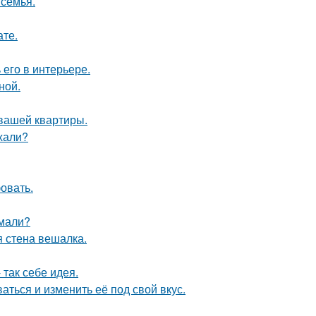
 семья.
ате.
его в интерьере.
ной.
 вашей квартиры.
ехали?
овать.
умали?
 стена вешалка.
так себе идея.
аться и изменить её под свой вкус.