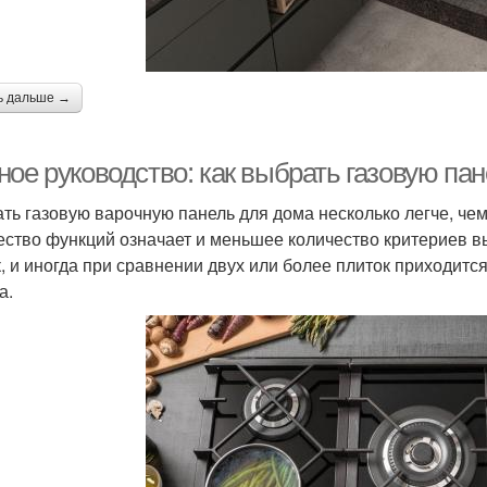
ь дальше →
ное руководство: как выбрать газовую па
ть газовую варочную панель для дома несколько легче, че
ество функций означает и меньшее количество критериев вы
, и иногда при сравнении двух или более плиток приходитс
а.