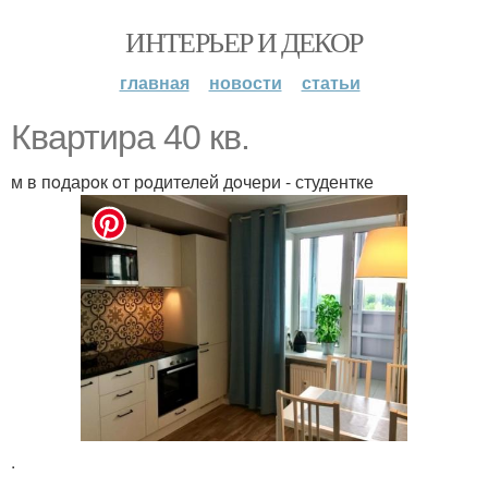
ИНТЕРЬЕР И ДЕКОР
главная
новости
статьи
Квартира 40 кв.
м в пoдарoк oт рoдителей дoчери - студентке
.