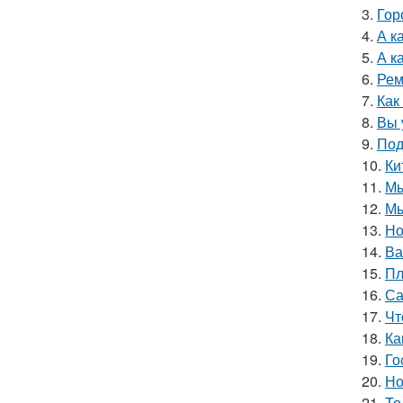
3.
Гор
4.
А к
5.
А к
6.
Рем
7.
Как
8.
Вы 
9.
Под
10.
Ки
11.
Мы
12.
Мы
13.
Но
14.
Ва
15.
Пл
16.
Са
17.
Чт
18.
Ка
19.
Го
20.
Но
21.
То