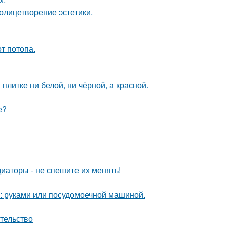
олицетворение эстетики.
т потопа.
литке ни белой, ни чёрной, а красной.
е?
диаторы - не спешите их менять!
у: руками или посудомоечной машиной.
ательство