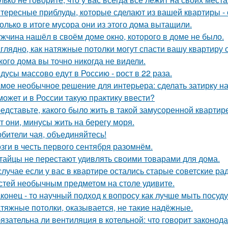
тересные приблуды, которые сделают из вашей квартиры - 
олько в итоге мусора они из этого дома вытащили.
жчина нашёл в своём доме окно, которого в доме не было.
глядно, как натяжные потолки могут спасти вашу квартиру о
кого дома вы точно никогда не видели.
дусы массово едут в Россию - рост в 22 раза.
мое необычное решение для интерьера: сделать затирку на п
может и в России такую практику ввести?
едставьте, какого было жить в такой замусоренной квартир
т они, минусы жить на берегу моря.
бители чая, объединяйтесь!
зги в честь первого сентября разомнём.
тайцы не перестают удивлять своими товарами для дома.
случае если у вас в квартире остались старые советские ра
стей необычным предметом на столе удивите.
конец - то научный подход к вопросу как лучше мыть посуд
тяжные потолки, оказывается, не такие надёжные.
язательна ли вентиляция в котельной: что говорит законод