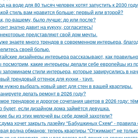
од на воде для 80 тысяч человек хотят запустить к 2030 году
акой стиль вам нравится больше: первый или второй?
ак, по-вашему, было лучше: до или после?
онт знатно давит на кукуху, согласитесь!
 некоторые представляют свой дом мечты.
уже знаете много трендов в современном интерьера, благо
елитесь своей болью.
тайские дизайнеры интерьера рассказывают, как правильно
 посмотрим, какие интерьеры делали себе европейцы из п
 запоминаем стили интерьера, которые завирусились в нач
вый трендовый оттенок для кухни - тауп.
м нужно выбрать новый цвет для стен в вашей квартиры.
анируете делать ремонт в 2026 году?
мое трендовое и дорогое сочетания цветов в 2026 году: тё
о будет, если дизайном дома займётся девушка.
кие бы из этих мелочей вы себе домой захотели?
сдума хочет закрыть лазейку "Бабушкиных Схем" - правила
вая волна обманов: теперь квартиры "Отжимают" не тольк
лько не говорите, что у вас всегда всё лежит на своих места