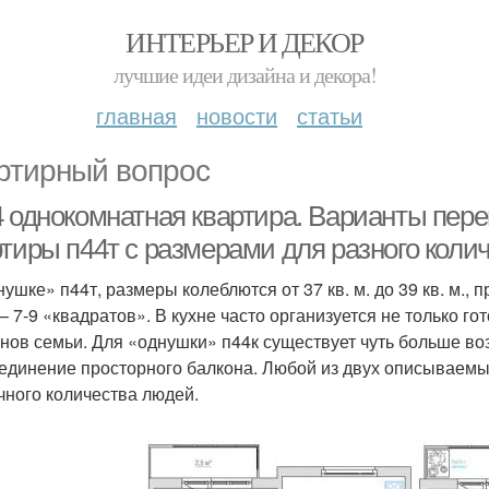
ИНТЕРЬЕР И ДЕКОР
лучшие идеи дизайна и декора!
главная
новости
статьи
ртирный вопрос
4 однокомнатная квартира. Варианты пер
ртиры п44т с размерами для разного коли
нушке» п44т, размеры колеблются от 37 кв. м. до 39 кв. м.,
 – 7-9 «квадратов». В кухне часто организуется не только го
енов семьи. Для «однушки» п44к существует чуть больше в
единение просторного балкона. Любой из двух описываемы
чного количества людей.