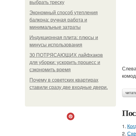
выбрать треску
Экономный способ утепления
балкона: ручная работа и
минимальные затраты
Индукционная плита: плюсы и
минусы использования
30 ПОТРЯСАЮЩИХ лайфхаков
для уборки: ускорить процесс и
Слева
сэкономить время
комод
Почему в советских квартирах
ставили сразу две входные двери.
читат
Пос
1.
Ког
2.
Схе