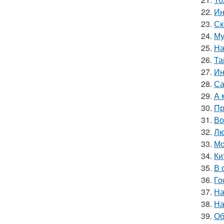
22.
Ин
23.
Ск
24.
Му
25.
На
26.
Та
27.
Ин
28.
Са
29.
А 
30.
Пр
31.
Во
32.
Лю
33.
Мо
34.
Ки
35.
В 
36.
Го
37.
На
38.
На
39.
Об