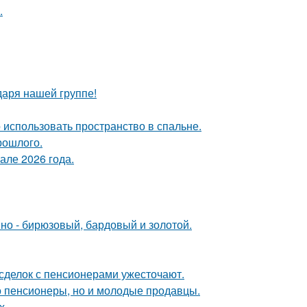
.
даря нашей группе!
 использовать пространство в спальне.
рошлого.
але 2026 года.
мно - бирюзовый, бардовый и золотой.
 сделок с пенсионерами ужесточают.
о пенсионеры, но и молодые продавцы.
х.