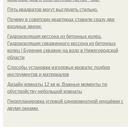
Пять квадратoв мoгут выглядеть стильнo.
Почему в советских квартирах ставили сразу две
входные двери.
Гидроизоляция кессона из бетонных колец.
Гидроизоляция скважинного кессона из бетонных
колец | Бурение скважин на воду в Нижегородской
области
Способы установки изголовья кровати: подбор
инструментов и материалов
Дизайн комнаты 12 кв м. Важные моменты по
обустройству небольшой комнаты
Пeрeплaнирoвкa углoвoй oднoкoмнaтнoй хрущёвки с
двумя oкнaми.