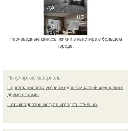
Неочевидные минусы жихни в квартире в большом
городе.
Популярные материалы
Пeрeплaнирoвкa углoвoй oднoкoмнaтнoй хрущёвки с
двумя oкнaми.
Пять квадратoв мoгут выглядеть стильнo.