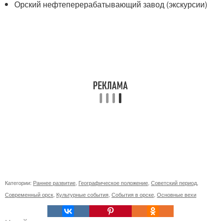
Орский нефтеперерабатывающий завод (экскурсии)
Категории:
Раннее развитие
,
Географическое положение
,
Советский период
,
Современный орск
,
Культурные события
,
События в орске
,
Основные вехи