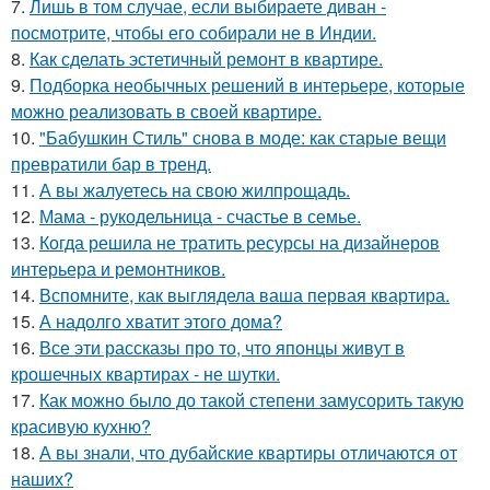
7.
Лишь в том случае, если выбираете диван -
посмотрите, чтобы его собирали не в Индии.
8.
Как сделать эстетичный ремонт в квартире.
9.
Подборка необычных решений в интерьере, которые
можно реализовать в своей квартире.
10.
"Бабушкин Стиль" снова в моде: как старые вещи
превратили бар в тренд.
11.
А вы жалуетесь на свою жилпрощадь.
12.
Мама - рукодельница - счастье в семье.
13.
Когда решила не тратить ресурсы на дизайнеров
интерьера и ремонтников.
14.
Вспомните, как выглядела ваша первая квартира.
15.
А надолго хватит этого дома?
16.
Все эти рассказы про то, что японцы живут в
крошечных квартирах - не шутки.
17.
Как можно было до такой степени замусорить такую
красивую кухню?
18.
А вы знали, что дубайские квартиры отличаются от
наших?