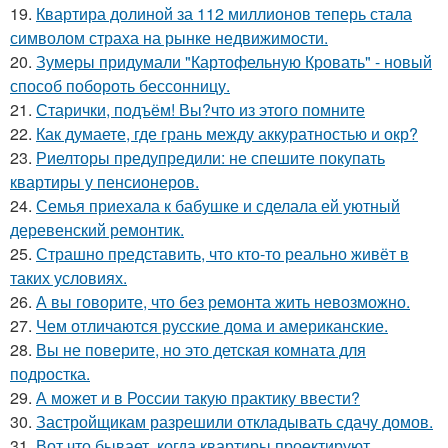
19.
Квартира долиной за 112 миллионов теперь стала
символом страха на рынке недвижимости.
20.
Зумеры придумали "Картофельную Кровать" - новый
способ побороть бессонницу.
21.
Старички, подъём! Вы?что из этого помните
22.
Как думаете, где грань между аккуратностью и окр?
23.
Риелторы предупредили: не спешите покупать
квартиры у пенсионеров.
24.
Семья приехала к бабушке и сделала ей уютный
деревенский ремонтик.
25.
Страшно представить, что кто-то реально живёт в
таких условиях.
26.
А вы говорите, что без ремонта жить невозможно.
27.
Чем отличаются русские дома и американские.
28.
Вы не поверите, но это детская комната для
подростка.
29.
А может и в России такую практику ввести?
30.
Застройщикам разрешили откладывать сдачу домов.
31.
Вот что бывает, когда квартиры проектируют