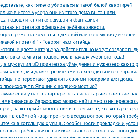
едставьте, как тяжело убираться в такой белой квартире?
олько в итоге мусора они из этого дома вытащили.
гда подошли к плитке с душой и фантазией.
готная ипотека за обещание ребёнка завести.
оцесс ремонта комнаты в детской или почему жидкие обои - 
икакой ипотеки! " - Говорят нам китайцы.
которые цвета интерьера действительно могут создавать д
дготовка комнаты подростков к началу учебного года!
гда муж купил 3D принтер за уйму денег и нужно его как-то
азывается, мы даже с резинками на холодильнике неправил
тайцы не перестают удивлять своими товарами для дома.
о происходит в Японии с недвижимостью?
случае если у вас в квартире остались старые советские ра
 американских барахолках можно найти много интересного.
прос, на который смогут ответить только те, кто хоть раз д
монт в съёмной квартире - это всегда вопрос, который треб
иточка в котельную с улицы: особенности прокладки и уста
новные требования к вытяжке газового котла в частном до
асиво и популярно - не значит функционально и практично.