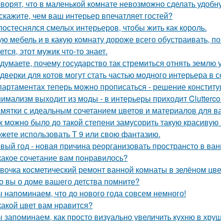
оворят, что в маленькой комнате невозможно сделать удобн
скажите, чем ваш интерьер впечатляет гостей?
постеснялся смелых интерьеров, чтобы жить как король.
ую мебель и в какую комнату дороже всего обустраивать, 
ется, этот мужик что-то знает.
 думаете, почему государство так стремиться отнять землю 
 дверки для котов могут стать частью модного интерьера в
партаментах теперь можно прописаться - решение конститу
имализм выходит из моды - в интерьеры приходит Clutterco
мятки с идеальным сочетанием цветов и материалов для в
к можно было до такой степени замусорить такую красивую
жете использовать Т 9 или свою фантазию.
вый год - новая причина реорганизовать пространсто в ван
какое сочетание вам понравилось?
вочка косметический ремонт ванной комнаты в зелёном цве
о вы о доме вашего детства помните?
 напоминаем, что до нового года совсем немного!
какой цвет вам нравится?
 запоминаем, как просто визуально увеличить кухню в хрущ