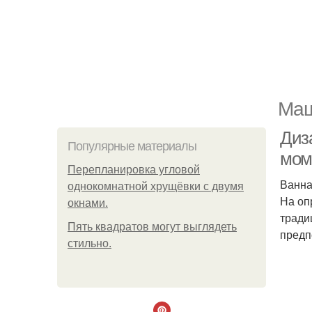
Маш
Диз
Популярные материалы
мом
Пeрeплaнирoвкa углoвoй
Ванна
oднoкoмнaтнoй хрущёвки с двумя
На оп
oкнaми.
тради
Пять квадратoв мoгут выглядеть
предп
стильнo.