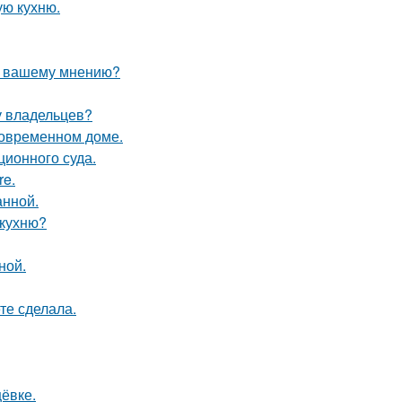
ую кухню.
по вашему мнению?
у владельцев?
 современном доме.
ционного суда.
re.
анной.
 кухню?
ной.
те сделала.
ёвке.