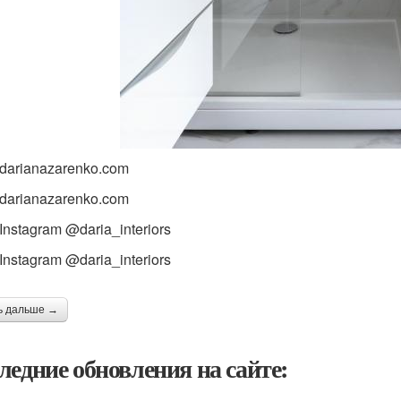
 darianazarenko.com
 darianazarenko.com
Instagram @daria_interiors
Instagram @daria_interiors
ь дальше →
ледние обновления на сайте: