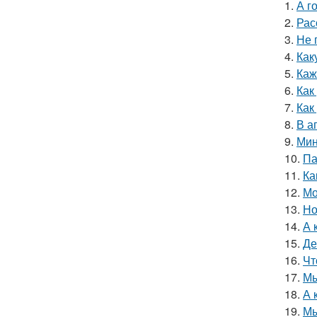
1.
А г
2.
Рас
3.
Не 
4.
Как
5.
Каж
6.
Как
7.
Как
8.
В а
9.
Мин
10.
Па
11.
Ка
12.
Мо
13.
Но
14.
А 
15.
Де
16.
Чт
17.
Мы
18.
А 
19.
Мы