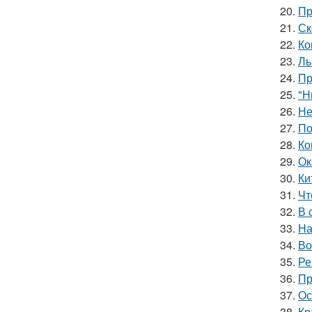
20.
Пр
21.
Ск
22.
Ко
23.
Ль
24.
Пр
25.
"Н
26.
Не
27.
По
28.
Ко
29.
Ок
30.
Ки
31.
Чт
32.
В 
33.
На
34.
Во
35.
Ре
36.
Пр
37.
Ос
38.
Кр