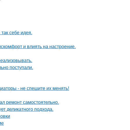
так себе идея.
искомфорт и влиять на настроение.
 реализовывать.
ьно поступали.
диаторы - не спешите их менять!
елал ремонт самостоятельно.
ует деликатного подхода.
новки
ме