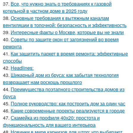
37.
Все, что нужно знать о требованиях к газовой
котельной в частном доме в 2025 году
38.
Основные требования к вытяжным каналам
вентиляции в топочной: безопасность и эффективность
39.
Интересные факты о Москве, которые вы не знали
40.
Советы по защите окон от загрязнений во время
ремонта
41.
Как защитить паркет в время ремонта: эффективные
способы
42.
Headlines:
43.
Шикарный дом из бруса: как забытая технология
возвращает нам роскошь прошлого
44.
Преимущества поэтапного строительства домов из
бруса
45.
Полное руководство: как построить дом за один час
46.
Какие современные проекты реализуются в городе
47.
Скамейка из профиля 40х20: простота и
функциональность для вашего интерьера
48.
Новинки в мире карнизов для штор: что выбирают