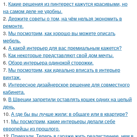
1.
Какие решения из пинтерест кажутся красивыми, но
на самом деле не удобны.
2.
Держите советы о том, на чём нельзя экономить в
ремонте.
3.
Мы посмотрим, как хорошо вы можете описать
мебель.
4.
А какой интерьер для вас премиальным кажется?
5.
Как некоторые представляют свой дом мечты.
6.
Обзор интерьера одинокой сторожки.
7.
Мы посмотрим, как идеально вписать в интерьер
винтаж.
8.
Интересное дизайнерское решение для совместного
кабинета.
9.
В Швеции запретили оставлять кошек одних на целый
день.
10.
А где бы вы лучше жили: в общаге или в квартире?
11.
Мы посмотрим, какие интерьеры делали себе
европейцы из прошлого.
12.
Приехали. Теперь в гараже жить реалистичнее, чем в