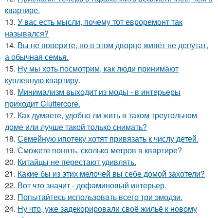
квартире.
13.
У вас есть мысли, почему тот евроремонт так
назывался?
14.
Вы не поверите, но в этом дворце живёт не депутат,
а обычная семья.
15.
Ну мы хоть посмотрим, как люди принимают
купленную квартиру.
16.
Минимализм выходит из моды - в интерьеры
приходит Cluttercore.
17.
Как думаете, удобно ли жить в таком треугольном
доме или лучше такой только снимать?
18.
Семейную ипотеку хотят привязать к числу детей.
19.
Сможете понять, сколько метров в квартире?
20.
Китайцы не перестают удивлять.
21.
Какие бы из этих мелочей вы себе домой захотели?
22.
Вот что значит - дофаминовый интерьер.
23.
Попытайтесь использовать всего три эмодзи.
24.
Ну что, уже задекорировали своё жильё к новому