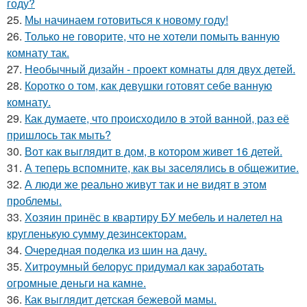
году?
25.
Мы начинаем готовиться к новому году!
26.
Только не говорите, что не хотели помыть ванную
комнату так.
27.
Необычный дизайн - проект комнаты для двух детей.
28.
Коротко о том, как девушки готовят себе ванную
комнату.
29.
Как думаете, что происходило в этой ванной, раз её
пришлось так мыть?
30.
Вот как выглядит в дом, в котором живет 16 детей.
31.
А теперь вспомните, как вы заселялись в общежитие.
32.
А люди же реально живут так и не видят в этом
проблемы.
33.
Хозяин принёс в квартиру БУ мебель и налетел на
кругленькую сумму дезинсекторам.
34.
Очередная поделка из шин на дачу.
35.
Хитроумный белорус придумал как заработать
огромные деньги на камне.
36.
Как выглядит детская бежевой мамы.