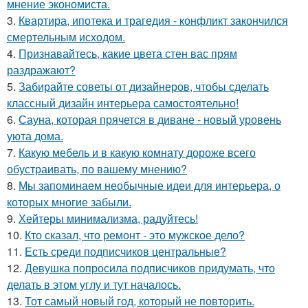
мнение экономиста.
3.
Квартира, ипотека и трагедия - конфликт закончился
смертельным исходом.
4.
Признавайтесь, какие цвета стен вас прям
раздражают?
5.
Забирайте советы от дизайнеров, чтобы сделать
классный дизайн интерьера самостоятельно!
6.
Сауна, которая прячется в диване - новый уровень
уюта дома.
7.
Какую мебель и в какую комнату дороже всего
обустраивать, по вашему мнению?
8.
Мы запоминаем необычные идеи для интерьера, о
которых многие забыли.
9.
Хейтеры минимализма, радуйтесь!
10.
Кто сказал, что ремонт - это мужское дело?
11.
Есть среди подписчиков центральные?
12.
Девушка попросила подписчиков придумать, что
делать в этом углу и тут началось.
13.
Тот самый новый год, который не повторить.