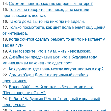
14.
Сможете понять, сколько метров в квартире?
15.
Только не говорите, что никогда не мечтали
пропылесосить всё так.
16.
Такого дома вы точно никогда не видели.
17.
Только посмотрите, как цвет пола меняет ощущения
от интерьера.
18.
Когда хочется сделать ремонт, то ничто не встанет у
вас на пути!
19.
А вы говорите, что в 19 м. жить невозможно.
20.
Дизайнеры предсказывают, что в будущем году
миннимализм наконец - то сдаст пост.
21.
Как думаете, где грань между аккуратностью и окр?
22.
Дом из "Один Дома" в стерильный особняк
превратился.
23.
Более 3000 семей остались без квартир из-за
"Пенсионерских Схем".
24.
Ребята "Бабушкин Ремонт" в модный и красивый
переделали.
25.
Теперь ипотеку можно взять даже в микрокредитной