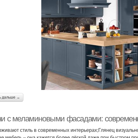
ь дальше →
ни с меламиновыми фасадами: современн
живают стиль в современных интерьерах;Глянец визуально
не мебель – она кажется более лёгкой даже при быстром 