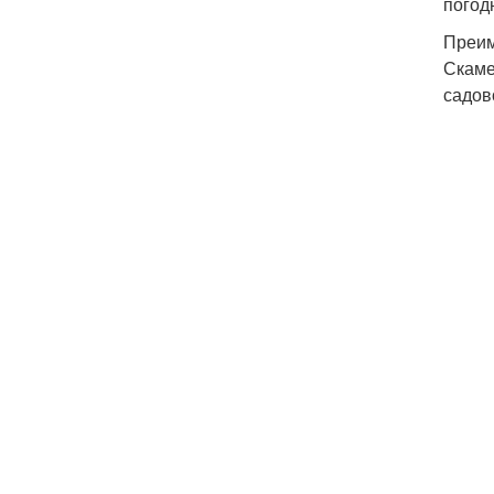
погод
Преим
Скаме
садов