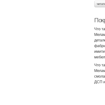
читат
Покр
Что т
Мелам
детал
фабри
имити
мебел
Что т
Мелам
смола
ДСП и