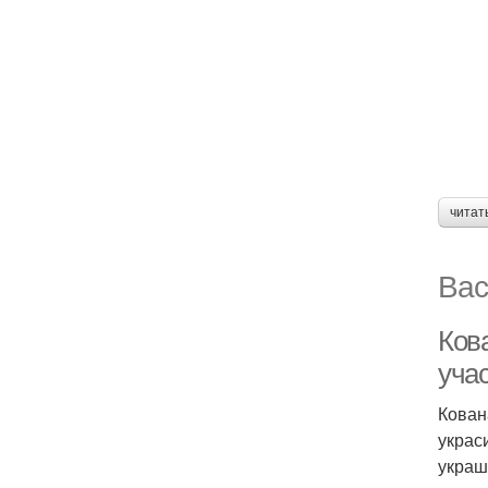
читат
Вас
Ков
уча
Кован
украс
украш