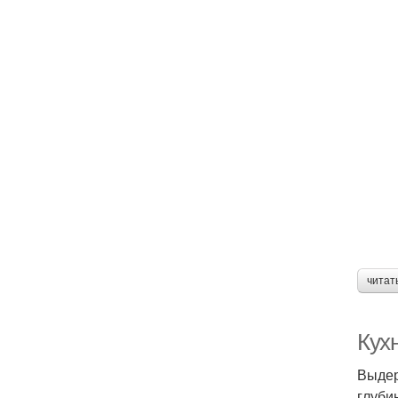
читат
Кух
Выдер
глуби