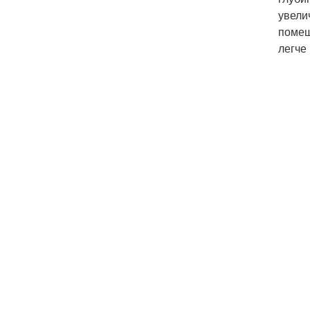
увели
помещ
легче 