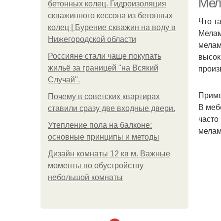
Мел
бетонных колец. Гидроизоляция
скважинного кессона из бетонных
Что т
колец | Бурение скважин на воду в
Мелам
Нижегородской области
мелам
высок
Россияне стали чаще покупать
произ
жильё за границей "на Всякий
Случай".
Приме
Почему в советских квартирах
В меб
ставили сразу две входные двери.
часто
Утепление пола на балконе:
мелам
основные принципы и методы
Дизайн комнаты 12 кв м. Важные
моменты по обустройству
небольшой комнаты