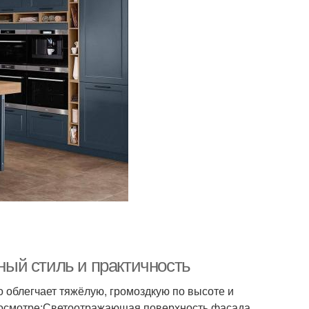
ый стиль и практичность
 облегчает тяжёлую, громоздкую по высоте и
просмотре;Светоотражающая поверхность фасада