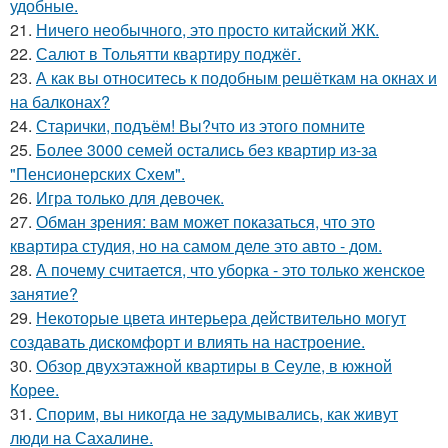
удобные.
21.
Ничего необычного, это просто китайский ЖК.
22.
Салют в Тольятти квартиру поджёг.
23.
А как вы относитесь к подобным решёткам на окнах и
на балконах?
24.
Старички, подъём! Вы?что из этого помните
25.
Более 3000 семей остались без квартир из-за
"Пенсионерских Схем".
26.
Игра только для девочек.
27.
Обман зрения: вам может показаться, что это
квартира студия, но на самом деле это авто - дом.
28.
А почему считается, что уборка - это только женское
занятие?
29.
Некоторые цвета интерьера действительно могут
создавать дискомфорт и влиять на настроение.
30.
Обзор двухэтажной квартиры в Сеуле, в южной
Корее.
31.
Спорим, вы никогда не задумывались, как живут
люди на Сахалине.