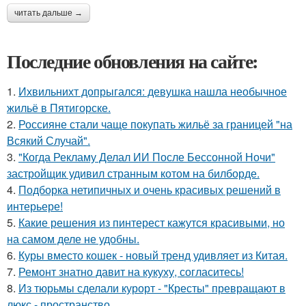
читать дальше →
Последние обновления на сайте:
1.
Ихвильнихт допрыгался: девушка нашла необычное
жильё в Пятигорске.
2.
Россияне стали чаще покупать жильё за границей "на
Всякий Случай".
3.
"Когда Рекламу Делал ИИ После Бессонной Ночи"
застройщик удивил странным котом на билборде.
4.
Подборка нетипичных и очень красивых решений в
интерьере!
5.
Какие решения из пинтерест кажутся красивыми, но
на самом деле не удобны.
6.
Куры вместо кошек - новый тренд удивляет из Китая.
7.
Ремонт знатно давит на кукуху, согласитесь!
8.
Из тюрьмы сделали курорт - "Кресты" превращают в
люкс - пространство.