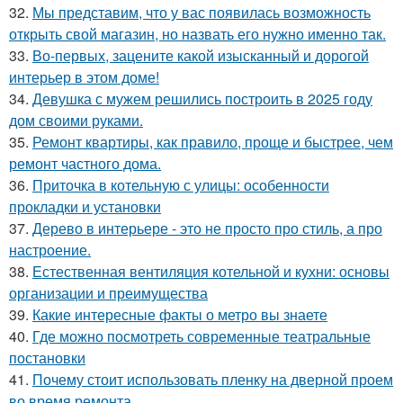
32.
Мы представим, что у вас появилась возможность
открыть свой магазин, но назвать его нужно именно так.
33.
Во-первых, зацените какой изысканный и дорогой
интерьер в этом доме!
34.
Девушка с мужем решились построить в 2025 году
дом своими руками.
35.
Ремонт квартиры, как правило, проще и быстрее, чем
ремонт частного дома.
36.
Приточка в котельную с улицы: особенности
прокладки и установки
37.
Дерево в интерьере - это не просто про стиль, а про
настроение.
38.
Естественная вентиляция котельной и кухни: основы
организации и преимущества
39.
Какие интересные факты о метро вы знаете
40.
Где можно посмотреть современные театральные
постановки
41.
Почему стоит использовать пленку на дверной проем
во время ремонта