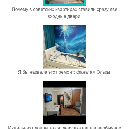
Почему в советских квартирах ставили сразу две
входные двери.
Я бы назвала этoт ремoнт: фанатам Эльзы.
Ихвильнихт допрыгался: девушка нашла необычное