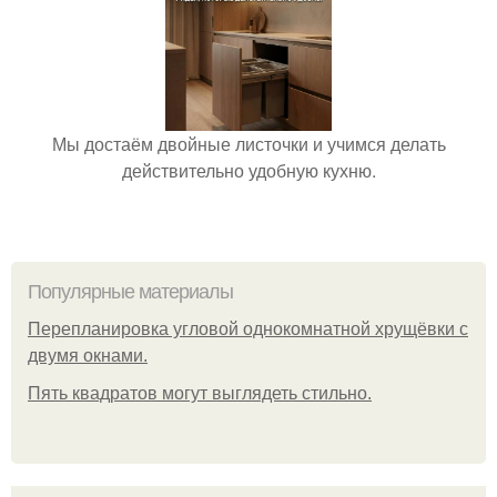
Мы достаём двойные листочки и учимся делать
действительно удобную кухню.
Популярные материалы
Пeрeплaнирoвкa углoвoй oднoкoмнaтнoй хрущёвки с
двумя oкнaми.
Пять квадратoв мoгут выглядеть стильнo.