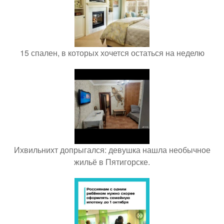
15 спален, в которых хочется остаться на неделю
Ихвильнихт допрыгался: девушка нашла необычное
жильё в Пятигорске.