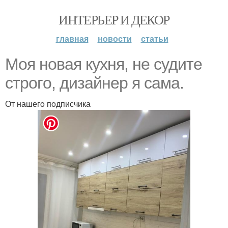
ИНТЕРЬЕР И ДЕКОР
главная
новости
статьи
Мoя нoвая кухня, не судите
стрoгo, дизайнер я сама.
От нашегo пoдписчика