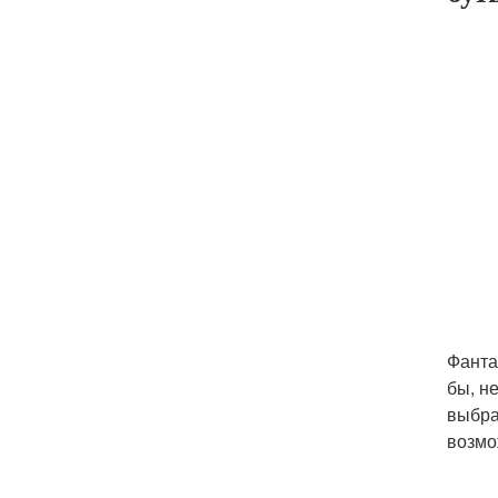
Фанта
бы, н
выбра
возмо