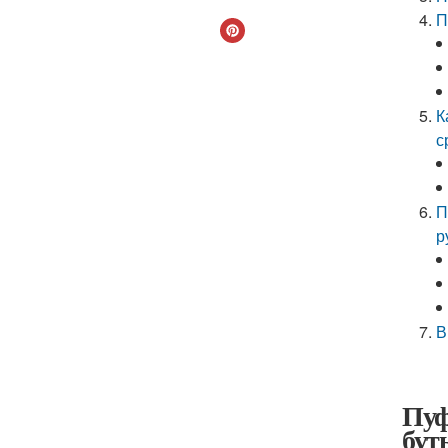
П
К
с
П
р
В
Пуф
бут