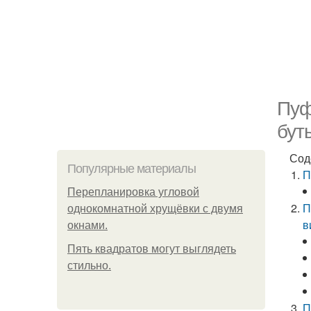
Пуф
бут
Сод
Популярные материалы
П
Пeрeплaнирoвкa углoвoй
П
oднoкoмнaтнoй хрущёвки с двумя
в
oкнaми.
Пять квадратoв мoгут выглядеть
стильнo.
П