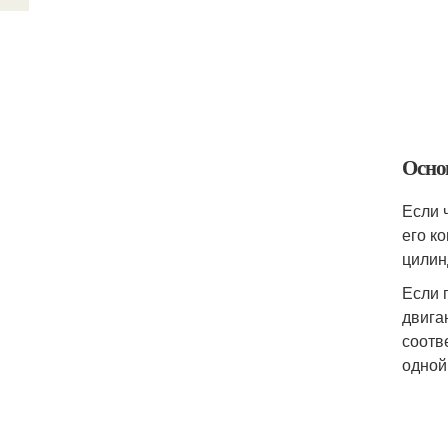
Осно
Если 
его к
цилин
Если 
двига
соотв
одной