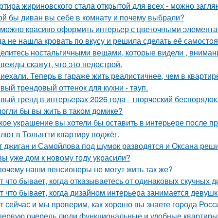
ртира жириновского стала открытой для всех - можно заглян
ой бы диван вы себе в комнату и почему выбрали?
 можно красиво оформить интерьер с цветочными элемента
да не нашла кровать по вкусу и решила сделать её самостоя
елитесь ностальгичными вещами, которые видели , внимани
вежды скажут, что это недострой.
иехали. Теперь в гараже жить реалистичнее, чем в квартир
вый трендовый оттенок для кухни - тауп.
вый тренд в интерьерах 2026 года - творческий беспорядок
огли бы вы жить в таком домике?
кое украшение вы хотели бы оставить в интерьере после п
лют в Тольятти квартиру поджёг.
т джиган и Самойлова под шумок разводятся и Оксана реш
вы уже дом к новому году украсили?
почему наши пенсионеры не могут жить так же?
т что бывает, когда отказываетесь от одинаковых скучных 
т что бывает, когда дизайном интерьера занимается девушк
т сейчас и мы проверим, как хорошо вы знаете города Росс
первую очередь люди функциональные и удобные квартиры