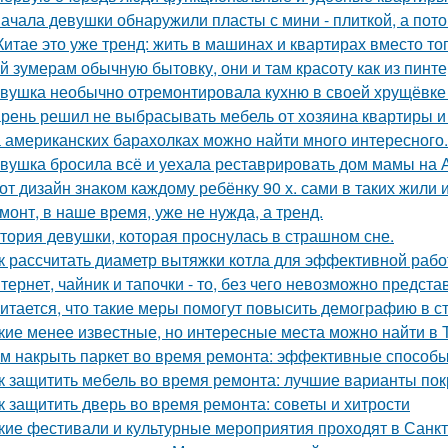
ачала девушки обнаружили пласты с мини - плиткой, а потом
Китае это уже тренд: жить в машинах и квартирах вместо то
й зумерам обычную бытовку, они и там красоту как из пинте
вушка необычно отремонтировала кухню в своей хрущёвке и
рень решил не выбрасывать мебель от хозяина квартиры и 
 американских барахолках можно найти много интересного.
вушка бросила всё и уехала реставрировать дом мамы на 
от дизайн знаком каждому ребёнку 90 х. сами в таких жили 
монт, в наше время, уже не нужда, а тренд.
тория девушки, которая проснулась в страшном сне.
к рассчитать диаметр вытяжки котла для эффективной раб
тернет, чайник и тапочки - то, без чего невозможно предста
итается, что такие меры помогут повысить демографию в с
кие менее известные, но интересные места можно найти в 
м накрыть паркет во время ремонта: эффективные способ
к защитить мебель во время ремонта: лучшие варианты по
к защитить дверь во время ремонта: советы и хитрости
кие фестивали и культурные мероприятия проходят в Санк