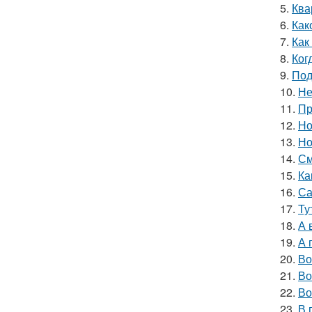
5.
Ква
6.
Как
7.
Как
8.
Ког
9.
Под
10.
Не
11.
Пр
12.
Но
13.
Но
14.
См
15.
Ка
16.
Са
17.
Ту
18.
А 
19.
А 
20.
Во
21.
Во
22.
Во
23.
В 