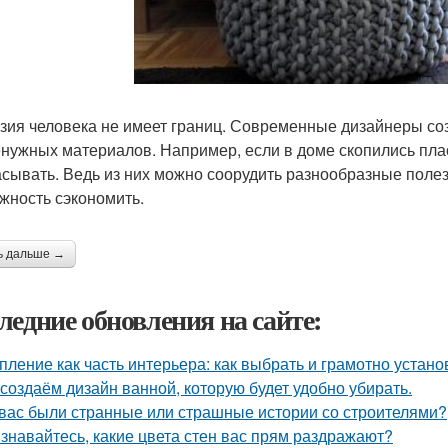
зия человека не имеет границ. Современные дизайнеры соз
енужных материалов. Например, если в доме скопились плас
сывать. Ведь из них можно соорудить разнообразные полез
жность сэкономить.
ь дальше →
ледние обновления на сайте:
пление как часть интерьера: как выбрать и грамотно устан
создаём дизайн ванной, которую будет удобно убирать.
 вас были странные или страшные истории со строителями?
знавайтесь, какие цвета стен вас прям раздражают?