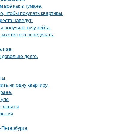
 всё как в тумане.
го, чтобы покупать квартиры.
реста наведут.
 получила кучу хейта.
захотел его переделать.
Алтае.
и довольно долго.
оты
вить ни одну квартиру.
тране.
Туле
ы защиты
крытия
т-Петербурге