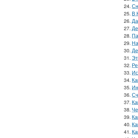
24.
Сн
25.
В 
26.
Да
27.
Де
28.
Па
29.
На
30.
Де
31.
Эт
32.
Ре
33.
Ис
34.
Ка
35.
Ин
36.
Сч
37.
Ка
38.
Че
39.
Ка
40.
Ка
41.
Ка