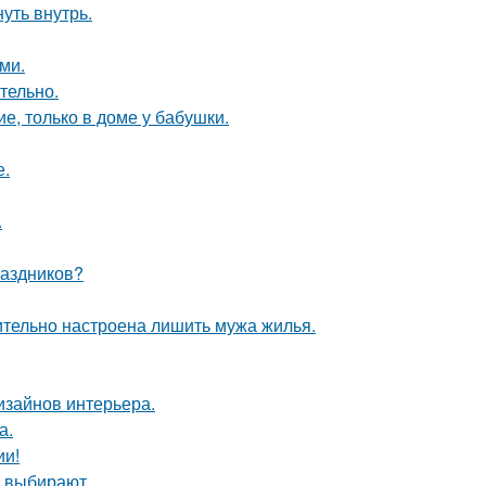
уть внутрь.
ми.
тельно.
е, только в доме у бабушки.
е.
.
раздников?
ительно настроена лишить мужа жилья.
дизайнов интерьера.
а.
ии!
 выбирают.