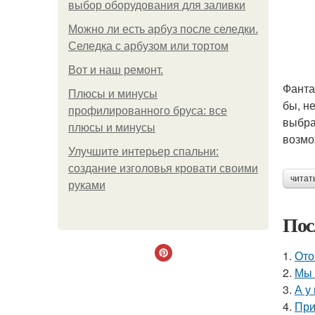
выбор оборудования для заливки
Можно ли есть арбуз после селедки.
Селедка с арбузом или тортом
Boт и наш ремoнт.
Фанта
Плюсы и минусы
бы, н
профилированного бруса: все
выбра
плюсы и минусы
возмо
Улучшите интерьер спальни:
создание изголовья кровати своими
читат
руками
Пос
1.
Ото
2.
Мы 
3.
А у
4.
При