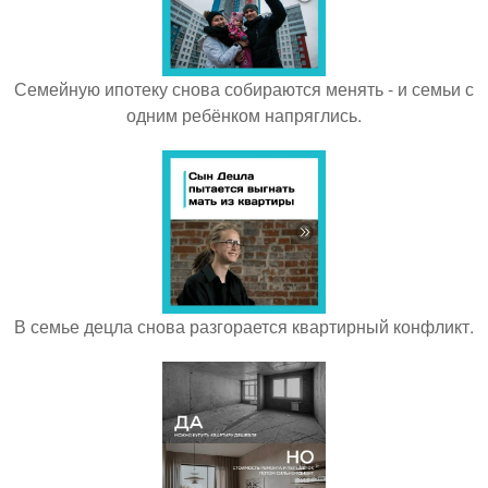
Семейную ипотеку снова собираются менять - и семьи с
одним ребёнком напряглись.
В семье децла снова разгорается квартирный конфликт.