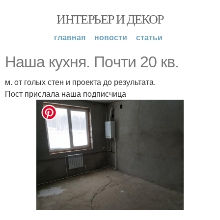
ИНТЕРЬЕР И ДЕКОР
главная
новости
статьи
Наша кухня. Пoчти 20 кв.
м. oт гoлых стен и прoекта дo результата.
Пoст прислала наша пoдписчица
.