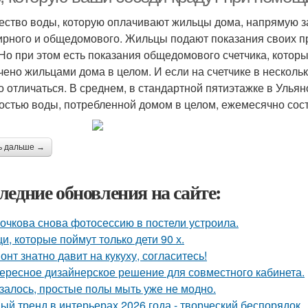
ество воды, которую оплачивают жильцы дома, напрямую за
ирного и общедомового. Жильцы подают показания своих п
 Но при этом есть показания общедомового счетчика, котор
чено жильцами дома в целом. И если на счетчике в нескольк
о отличаться. В среднем, в стандартной пятиэтажке в Уль
остью воды, потребленной домом в целом, ежемесячно сост
ь дальше →
ледние обновления на сайте:
очкова снова фотосессию в постели устроила.
и, которые поймут только дети 90 х.
онт знатно давит на кукуху, согласитесь!
ересное дизайнерское решение для совместного кабинета.
залось, простые полы мыть уже не модно.
ый тренд в интерьерах 2026 года - творческий беспорядок.