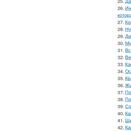
25.
Да
26.
Ин
котор
27.
Ко
28.
Ну
29.
Ди
30.
Мн
31.
Вс
32.
Ве
33.
Ка
34.
Ос
35.
Кр
36.
Жи
37.
По
38.
По
39.
Со
40.
Ка
41.
Ши
42.
Ка