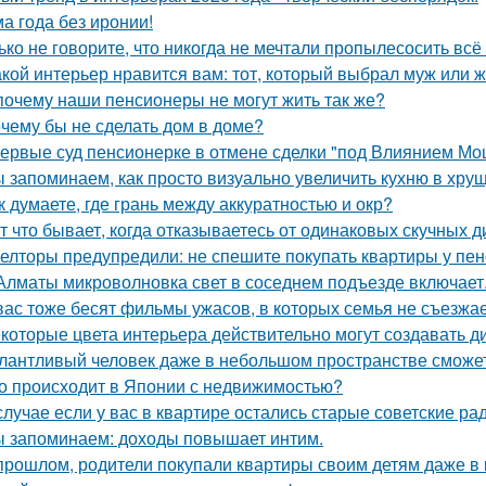
а года без иронии!
ько не говорите, что никогда не мечтали пропылесосить всё 
акой интерьер нравится вам: тот, который выбрал муж или 
почему наши пенсионеры не могут жить так же?
чему бы не сделать дом в доме?
ервые суд пенсионерке в отмене сделки "под Влиянием Мо
 запоминаем, как просто визуально увеличить кухню в хрущ
к думаете, где грань между аккуратностью и окр?
т что бывает, когда отказываетесь от одинаковых скучных 
елторы предупредили: не спешите покупать квартиры у пе
Алматы микроволновка свет в соседнем подъезде включает
вас тоже бесят фильмы ужасов, в которых семья не съезжа
которые цвета интерьера действительно могут создавать д
лантливый человек даже в небольшом пространстве сможет
о происходит в Японии с недвижимостью?
случае если у вас в квартире остались старые советские ра
 запоминаем: доходы повышает интим.
прошлом, родители покупали квартиры своим детям даже в 