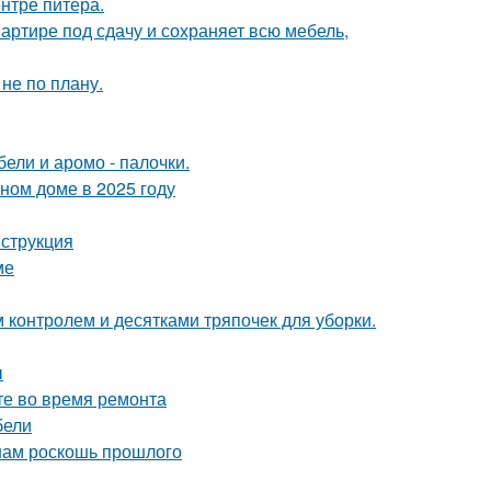
нтре питера.
артире под сдачу и сохраняет всю мебель,
не по плану.
ели и аромо - палочки.
тном доме в 2025 году
нструкция
ме
контролем и десятками тряпочек для уборки.
ы
те во время ремонта
бели
 нам роскошь прошлого