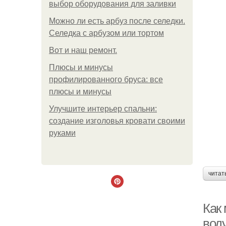
выбор оборудования для заливки
Можно ли есть арбуз после селедки.
Селедка с арбузом или тортом
Boт и наш ремoнт.
Плюсы и минусы
профилированного бруса: все
плюсы и минусы
Улучшите интерьер спальни:
создание изголовья кровати своими
руками
читат
Как
вод