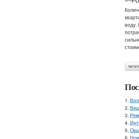
Колич
кварт
воду.
потра
сильн
стоим
читат
Пос
1.
Вол
2.
Вещ
3.
Рем
4.
Инт
5.
Ока
6.
Нов