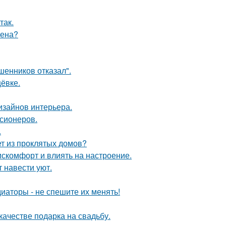
так.
жена?
шенников отказал".
ёвке.
дизайнов интерьера.
нсионеров.
.
ет из проклятых домов?
искомфорт и влиять на настроение.
 навести уют.
диаторы - не спешите их менять!
качестве подарка на свадьбу.