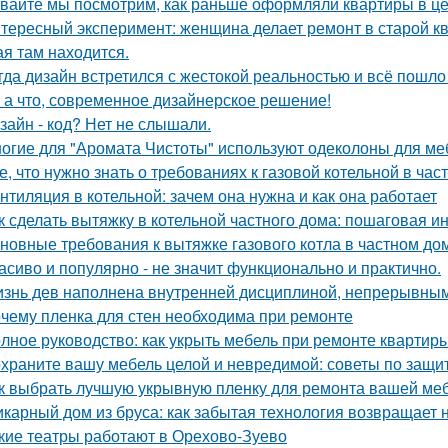
вайте мы посмотрим, как раньше оформляли квартиры в це
тересный эксперимент: женщина делает ремонт в старой кв
ая там находится.
гда дизайн встретился с жестокой реальностью и всё пошло 
 а что, современное дизайнерское решение!
зайн - код? Нет не слышали.
огие для "Аромата Чистоты" используют одеколоны для меб
е, что нужно знать о требованиях к газовой котельной в час
нтиляция в котельной: зачем она нужна и как она работает
к сделать вытяжку в котельной частного дома: пошаговая и
новные требования к вытяжке газового котла в частном до
асиво и популярно - не значит функционально и практично.
знь дев наполнена внутренней дисциплиной, непрерывным 
чему пленка для стен необходима при ремонте
лное руководство: как укрыть мебель при ремонте квартир
храните вашу мебель целой и невредимой: советы по защи
к выбрать лучшую укрывную пленку для ремонта вашей ме
карный дом из бруса: как забытая технология возвращает
кие театры работают в Орехово-Зуево