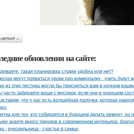
ь дальше →
ледние обновления на сайте:
 думаете, такая планировка студии удобна или нет?
колах могут появиться уроки про коммуналку - учить будут 
ая из этих лестниц могла бы присниться вам в ночном кош
ы часто забираете вещи с мусорок, если они в хорошем сос
дставим, что у нас есть волшебная палочка, которая наколду
аз.
ятка для тех, кто собирается в будущем делать ремонт, но 
уже знаете много трендов в современном интерьера, благо
а - рукодельница - счастье в семье.