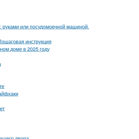
у: руками или посудомоечной машиной.
 Пошаговая инструкция
тном доме в 2025 году
а
те
лайфхаки
ет
вашего двора