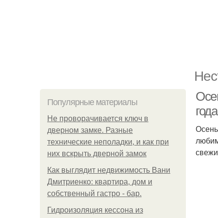
Нес
Осе
Популярные материалы
года
Не проворачивается ключ в
Осень
дверном замке. Разные
любим
технические неполадки, и как при
свежи
них вскрыть дверной замок
Как выглядит недвижимость Вани
Дмитриенко: квартира, дом и
собственный гастро - бар.
Гидроизоляция кессона из