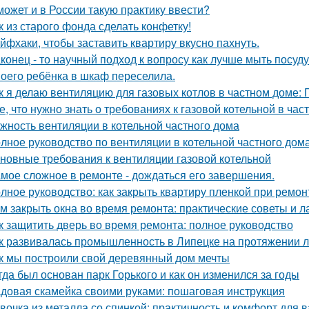
может и в России такую практику ввести?
к из старого фонда сделать конфетку!
йфхаки, чтобы заставить квартиру вкусно пахнуть.
конец - то научный подход к вопросу как лучше мыть посуд
оего ребёнка в шкаф переселила.
к я делаю вентиляцию для газовых котлов в частном доме:
е, что нужно знать о требованиях к газовой котельной в час
жность вентиляции в котельной частного дома
лное руководство по вентиляции в котельной частного дом
новные требования к вентиляции газовой котельной
мое сложное в ремонте - дождаться его завершения.
лное руководство: как закрыть квартиру пленкой при ремон
м закрыть окна во время ремонта: практические советы и 
к защитить дверь во время ремонта: полное руководство
к развивалась промышленность в Липецке на протяжении л
к мы построили свой деревянный дом мечты
гда был основан парк Горького и как он изменился за годы
довая скамейка своими руками: пошаговая инструкция
вочка из металла со спинкой: практичность и комфорт для 