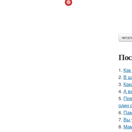
читат
Пос
1.
Как
2.
В ш
3.
Как
4.
А в
5.
Пре
один р
6.
Пам
7.
Вы 
8.
Мам