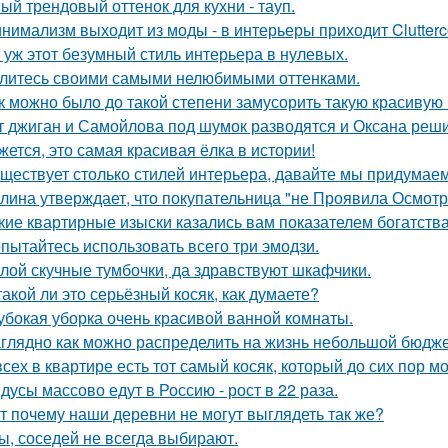
ый трендовый оттенок для кухни - тауп.
нимализм выходит из моды - в интерьеры приходит Clutterc
 уж этот безумный стиль интерьера в нулевых.
литесь своими самыми нелюбимыми оттенками.
к можно было до такой степени замусорить такую красивую
т джиган и Самойлова под шумок разводятся и Оксана реш
жется, это самая красивая ёлка в истории!
ществует столько стилей интерьера, давайте мы придумае
лина утверждает, что покупательница "не Проявила Осмотри
кие квартирные изыски казались вам показателем богатств
пытайтесь использовать всего три эмодзи.
лой скучные тумбочки, да здравствуют шкафчики.
такой ли это серьёзный косяк, как думаете?
убокая уборка очень красивой ванной комнаты.
глядно как можно распределить на жизнь небольшой бюдже
всех в квартире есть тот самый косяк, который до сих пор мо
дусы массово едут в Россию - рост в 22 раза.
т почему наши деревни не могут выглядеть так же?
ы, соседей не всегда выбирают.