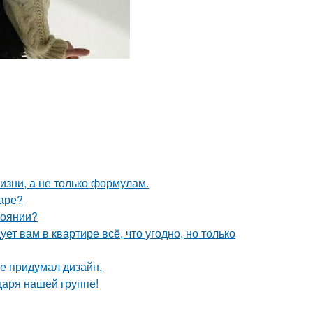
жизни, а не только формулам.
маре?
тоянии?
ет вам в квартире всё, что угодно, но только
не придумал дизайн.
даря нашей группе!