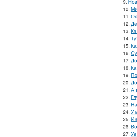
9.
Нов
10.
Ми
11.
Ох
12.
Де
13.
Ка
14.
Ту
15.
Ка
16.
Су
17.
До
18.
Ка
19.
По
20.
До
21.
А 
22.
Гл
23.
На
24.
У 
25.
Ин
26.
Во
27.
Ув