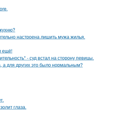
ore.
 кухню?
ительно настроена лишить мужа жилья.
м ещё!
тельность" - суд встал на сторону певицы.
а, а для других это было нормальным?
т.
золит глаза.