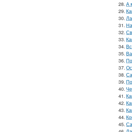
28.
А 
29.
Ка
30.
Ла
31.
На
32.
Св
33.
Ка
34.
Вс
35.
Ва
36.
По
37.
Ос
38.
Са
39.
По
40.
Че
41.
Ка
42.
Ка
43.
Ка
44.
Ко
45.
Са
46.
Ла