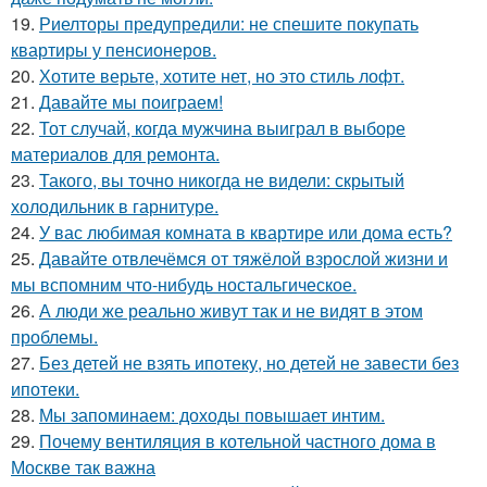
19.
Риелторы предупредили: не спешите покупать
квартиры у пенсионеров.
20.
Хотите верьте, хотите нет, но это стиль лофт.
21.
Давайте мы поиграем!
22.
Тот случай, когда мужчина выиграл в выборе
материалов для ремонта.
23.
Такого, вы точно никогда не видели: скрытый
холодильник в гарнитуре.
24.
У вас любимая комната в квартире или дома есть?
25.
Давайте отвлечёмся от тяжёлой взрослой жизни и
мы вспомним что-нибудь ностальгическое.
26.
А люди же реально живут так и не видят в этом
проблемы.
27.
Без детей не взять ипотеку, но детей не завести без
ипотеки.
28.
Мы запоминаем: доходы повышает интим.
29.
Почему вентиляция в котельной частного дома в
Москве так важна