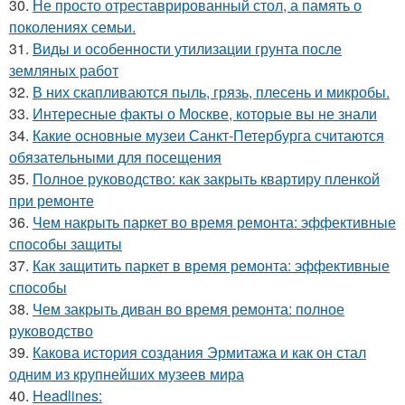
30.
Не просто отреставрированный стол, а память о
поколениях семьи.
31.
Виды и особенности утилизации грунта после
земляных работ
32.
В них скапливаются пыль, грязь, плесень и микробы.
33.
Интересные факты о Москве, которые вы не знали
34.
Какие основные музеи Санкт-Петербурга считаются
обязательными для посещения
35.
Полное руководство: как закрыть квартиру пленкой
при ремонте
36.
Чем накрыть паркет во время ремонта: эффективные
способы защиты
37.
Как защитить паркет в время ремонта: эффективные
способы
38.
Чем закрыть диван во время ремонта: полное
руководство
39.
Какова история создания Эрмитажа и как он стал
одним из крупнейших музеев мира
40.
Headlines: