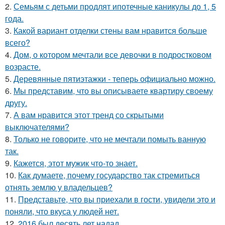
2.
Семьям с детьми продлят ипотечные каникулы до 1, 5
года.
3.
Какой вариант отделки стены вам нравится больше
всего?
4.
Дом, о котором мечтали все девочки в подростковом
возрасте.
5.
Деревянные пятиэтажки - теперь официально можно.
6.
Мы представим, что вы описываете квартиру своему
другу.
7.
А вам нравится этот тренд со скрытыми
выключателями?
8.
Только не говорите, что не мечтали помыть ванную
так.
9.
Кажется, этот мужик что-то знает.
10.
Как думаете, почему государство так стремиться
отнять землю у владельцев?
11.
Представьте, что вы приехали в гости, увидели это и
поняли, что вкуса у людей нет.
12.
2016 был десять лет надад.