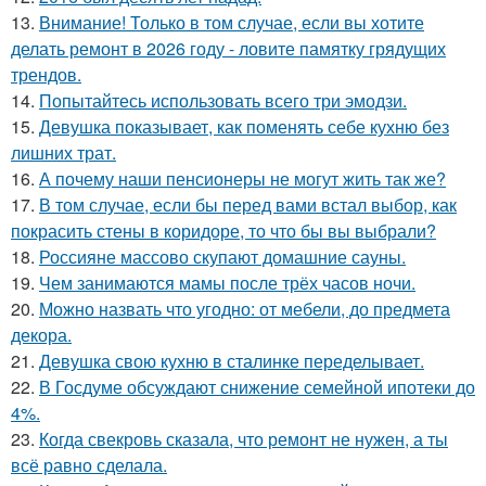
13.
Внимание! Только в том случае, если вы хотите
делать ремонт в 2026 году - ловите памятку грядущих
трендов.
14.
Попытайтесь использовать всего три эмодзи.
15.
Девушка показывает, как поменять себе кухню без
лишних трат.
16.
А почему наши пенсионеры не могут жить так же?
17.
В том случае, если бы перед вами встал выбор, как
покрасить стены в коридоре, то что бы вы выбрали?
18.
Россияне массово скупают домашние сауны.
19.
Чем занимаются мамы после трёх часов ночи.
20.
Можно назвать что угодно: от мебели, до предмета
декора.
21.
Девушка свою кухню в сталинке переделывает.
22.
В Госдуме обсуждают снижение семейной ипотеки до
4%.
23.
Когда свекровь сказала, что ремонт не нужен, а ты
всё равно сделала.