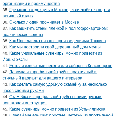
организации и преимущества
35.
Где можно отдохнуть в Москве, если любите спорт и
активный отдых
36.
Сколько людей проживает в Москве
37.
Как защитить стены пленкой и пол гофрокартоном:
практические советы
38.
Как Ярославль связан с произведениями Толкина
39.
Как мы построили свой деревянный дом мечты
40.
Какие уникальные сувениры можно привезти из
Йошкар-Олы
41.
Есть ли известные церкви или соборы в Красноярске
42.
Лавочка из профильной трубы: практичный и
стильный вариант для вашего интерьера
43.
Как сделать самую удобную скамейку за несколько
часов своими руками
44.
Скамейка из профильной трубы своими руками:
пошаговая инструкция
45.
Какие сувениры можно привезти из Усть-Илимска
46.
Сделай мебель сам: простые чертежи из профильной