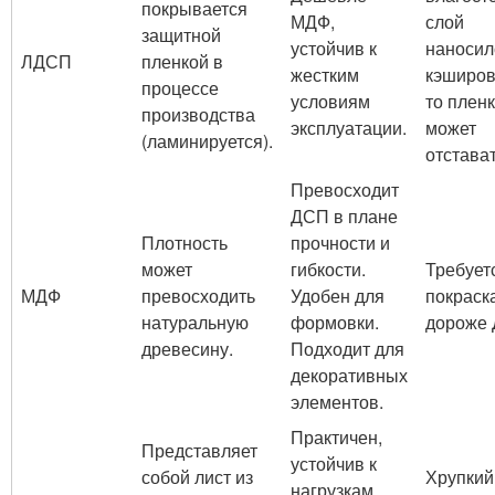
покрывается
МДФ,
слой
защитной
устойчив к
наносил
ЛДСП
пленкой в
жестким
кэширов
процессе
условиям
то плен
производства
эксплуатации.
может
(ламинируется).
отстават
Превосходит
ДСП в плане
Плотность
прочности и
может
гибкости.
Требует
МДФ
превосходить
Удобен для
покраск
натуральную
формовки.
дороже 
древесину.
Подходит для
декоративных
элементов.
Практичен,
Представляет
устойчив к
собой лист из
Хрупкий
нагрузкам,