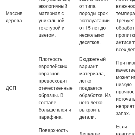
экологичный
от типа
влажнос
Массив
материал с
породы срок
темпера
дерева
уникальной
эксплуатации
Требует
текстурой и
от 15 лет до
обработ
цветом.
нескольких
пропитк
десятков.
антисеп
всех дет
Плотность
Бюджетный
При низ
европейских
вариант
качеств
образцов
материала,
может и
превосходит
легко
низкую
ДСП
отечественные
поддается
прочнос
образцы. В
обработке. Из
источат
составе
него легко
неприя
больше клея и
выкроить
запах.
парафина.
детали.
Если
Поверхность
Дешевле
влагост