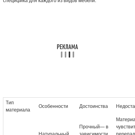
специфика для каждого из видов мебели.
Тип
Особенности
Достоинства
Недоста
материала
Матери
Прочный— в
чувстви
Натуральный,
зависимости
перепа