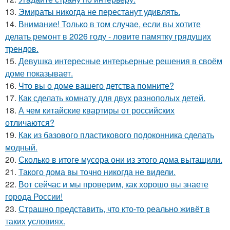
13.
Эмираты никогда не перестанут удивлять.
14.
Внимание! Только в том случае, если вы хотите
делать ремонт в 2026 году - ловите памятку грядущих
трендов.
15.
Девушка интересные интерьерные решения в своём
доме показывает.
16.
Что вы о доме вашего детства помните?
17.
Как сделать комнату для двух разнополых детей.
18.
А чем китайские квартиры от российских
отличаются?
19.
Как из базового пластикового подоконника сделать
модный.
20.
Сколько в итоге мусора они из этого дома вытащили.
21.
Такого дома вы точно никогда не видели.
22.
Вот сейчас и мы проверим, как хорошо вы знаете
города России!
23.
Страшно представить, что кто-то реально живёт в
таких условиях.