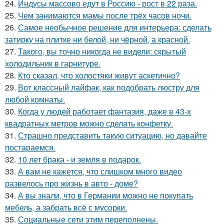
24.
Индусы массово едут в Россию - рост в 22 раза.
25.
Чем занимаются мамы после трёх часов ночи.
26.
Самое необычное решение для интерьера: сделать
затирку на плитке ни белой, ни чёрной, а красной.
27.
Такого, вы точно никогда не видели: скрытый
холодильник в гарнитуре.
28.
Кто сказал, что холостяки живут аскетично?
29.
Вот классный лайфак, как подобрать люстру для
любой комнаты.
30.
Когда у людей работает фантазия, даже в 43-х
квадратных метров можно сделать конфетку.
31.
Страшно представить такую ситуацию, но давайте
постараемся.
32.
10 лет брака - и земля в подарок.
33.
А вам не кажется, что слишком много видео
развелось про жизнь в авто - доме?
34.
А вы знали, что в Германии можно не покупать
мебель, а забрать всё с мусорки.
35.
Социальные сети этим переполнены.