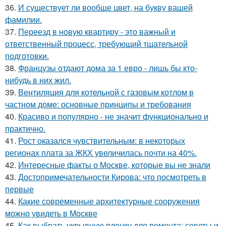
36.
И существует ли вообще цвет, на букву вашей
фамилии.
37.
Переезд в новую квартиру - это важный и
ответственный процесс, требующий тщательной
подготовки.
38.
Французы отдают дома за 1 евро - лишь бы кто-
нибудь в них жил.
39.
Вентиляция для котельной с газовым котлом в
частном доме: основные принципы и требования
40.
Красиво и популярно - не значит функционально и
практично.
41.
Рост оказался чувствительным: в некоторых
регионах плата за ЖКХ увеличилась почти на 40%.
42.
Интересные факты о Москве, которые вы не знали
43.
Достопримечательности Кирова: что посмотреть в
первые
44.
Какие современные архитектурные сооружения
можно увидеть в Москве
45.
Как выбрать укрывную пленку для ремонта: советы и