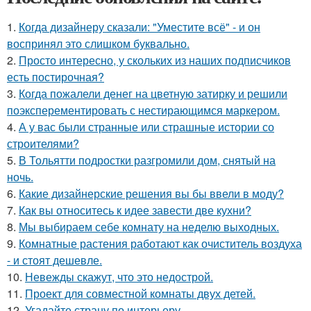
1.
Когда дизайнеру сказали: "Уместите всё" - и он
воспринял это слишком буквально.
2.
Просто интересно, у скольких из наших подписчиков
есть постирочная?
3.
Когда пожалели денег на цветную затирку и решили
поэксперементировать с нестирающимся маркером.
4.
А у вас были странные или страшные истории со
строителями?
5.
В Тольятти подростки разгромили дом, снятый на
ночь.
6.
Какие дизайнерские решения вы бы ввели в моду?
7.
Как вы относитесь к идее завести две кухни?
8.
Мы выбираем себе комнату на неделю выходных.
9.
Комнатные растения работают как очиститель воздуха
- и стоят дешевле.
10.
Невежды скажут, что это недострой.
11.
Проект для совместной комнаты двух детей.
12.
Угадайте страну по интерьеру.