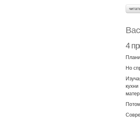
читат
Вас
4 п
Плани
Но сп
Изуча
кухни
матер
Потом
Совре