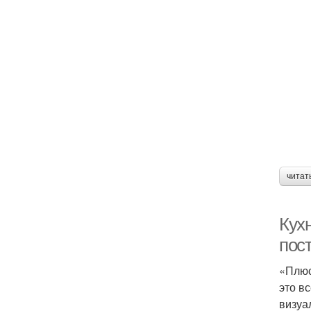
читат
Кухн
пос
«Плюс
это в
визуа