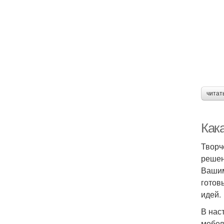
читат
Как
Творч
решен
Вашим
готов
идей.
В нас
мебел