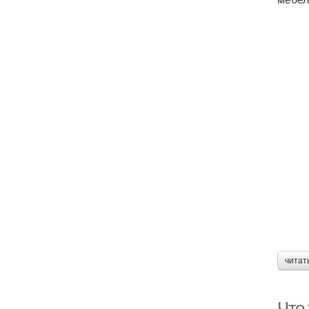
читат
Что 