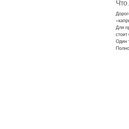
Что
Дорог
«капр
Для п
стоит
Один 
Полно