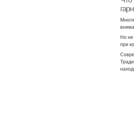
гар
Многи
внима
Но не
при к
Совре
Тради
наход