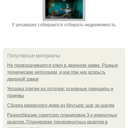
У уехавших собираются отбирать недвижимость.
Популярные материалы
Не проворачивается ключ в дверном замке. Разные
технические неполадки, и как при них вскрыть
дверной замок
Укладка плитки на потолок: основные принципы и
приемы
Сборка каркасного дома из брусьев: шаг за шагом
Разнообразие советских планировок 3-х комнатных
квартир. Планировки трехкомнатных квартир в