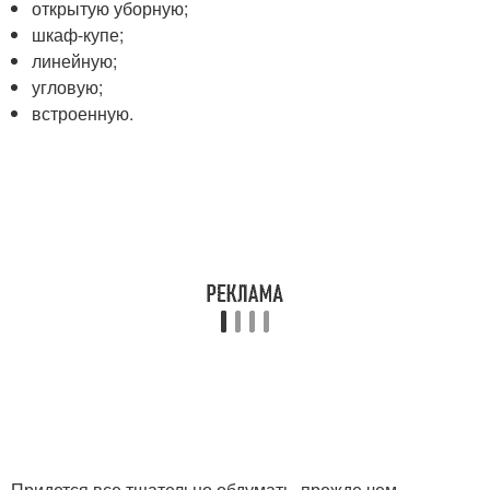
открытую уборную;
шкаф-купе;
линейную;
угловую;
встроенную.
Придется все тщательно обдумать, прежде чем