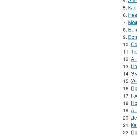
4.
А в
5.
Как
6.
Нев
7.
Мож
8.
Ест
9.
Ест
10.
Со
11.
То
12.
А 
13.
На
14.
Эм
15.
Уч
16.
Пр
17.
Го
18.
Но
19.
А 
20.
Де
21.
Ка
22.
Пр