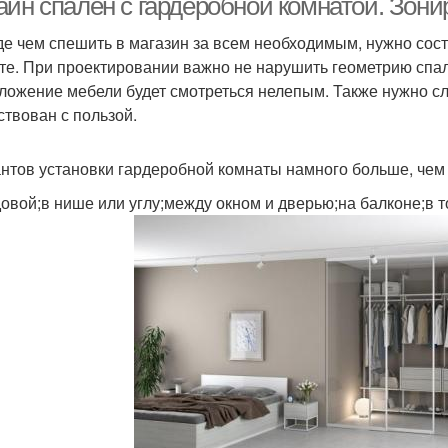
айн спален с гардеробной комнатой. Зони
е чем спешить в магазин за всем необходимым, нужно сост
те. При проектировании важно не нарушить геометрию спаль
ложение мебели будет смотреться нелепым. Также нужно сл
ствован с пользой.
нтов установки гардеробной комнаты намного больше, чем 
довой;в нише или углу;между окном и дверью;на балконе;в т