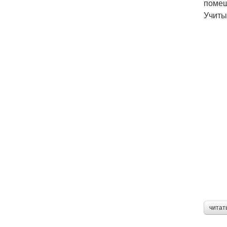
помещ
Учиты
читат