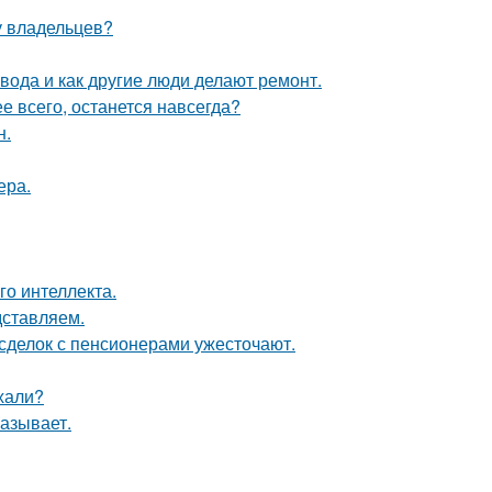
у владельцев?
 вода и как другие люди делают ремонт.
ее всего, останется навсегда?
н.
ера.
о интеллекта.
дставляем.
 сделок с пенсионерами ужесточают.
ехали?
азывает.