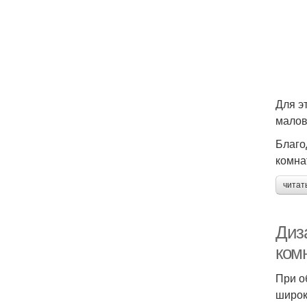
Для э
малов
Благо
комна
читат
Диз
ком
При о
широк