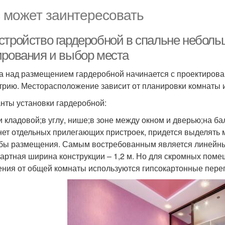
 может заинтересовать
стройство гардеробной в спальне неболь
ирования и выбор места
а над размещением гардеробной начинается с проектирован
трию. Месторасположение зависит от планировки комнаты и
нты установки гардеробной:
и кладовой;в углу, нише;в зоне между окном и дверью;на ба
нет отдельных прилегающих пристроек, придется выделять
бы размещения. Самым востребованным является линейный
артная ширина конструкции – 1,2 м. Но для скромных поме
ения от общей комнаты используются гипсокартонные пере