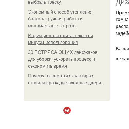
Диз
выбрать треску
Прежд
Экономный способ утепления
комна
балкона: ручная работа и
распо
минимальные затраты
задей
Индукционная плита: плюсы и
минусы использования
Вариа
30 ПОТРЯСАЮЩИХ лайфхаков
в кла
для уборки: ускорить процесс и
сэкономить время
Почему в советских квартирах
ставили сразу две входные двери.