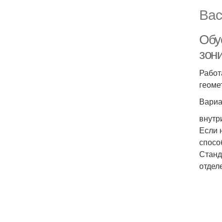
Вас
Обу
зон
Работ
геоме
Вариа
внутр
Если 
спосо
Станд
отдел