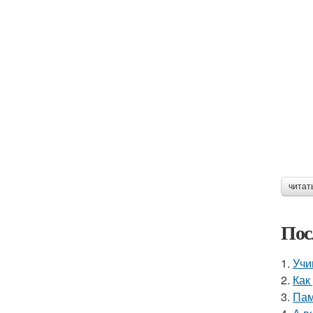
читат
Пос
1.
Учи
2.
Как
3.
Пам