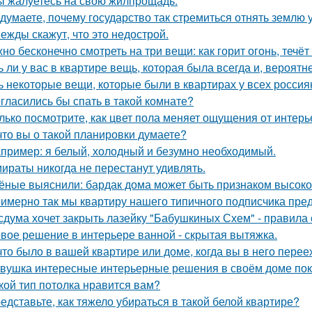
ы жалуетесь на свою жилпрощадь.
 думаете, почему государство так стремиться отнять землю 
ежды скажут, что это недострой.
но бесконечно смотреть на три вещи: как горит огонь, течёт
ь ли у вас в квартире вещь, которая была всегда и, вероятн
ь некоторые вещи, которые были в квартирах у всех россия
гласились бы спать в такой комнате?
лько посмотрите, как цвет пола меняет ощущения от интерь
что вы о такой планировки думаете?
пример: я белый, холодный и безумно необходимый.
ираты никогда не перестанут удивлять.
ёные выяснили: бардак дома может быть признаком высоког
имерно так мы квартиру нашего типичного подписчика пре
сдума хочет закрыть лазейку "Бабушкиных Схем" - правила
вое решение в интерьере ванной - скрытая вытяжка.
что было в вашей квартире или доме, когда вы в него пере
вушка интересные интерьерные решения в своём доме пок
кой тип потолка нравится вам?
едставьте, как тяжело убираться в такой белой квартире?