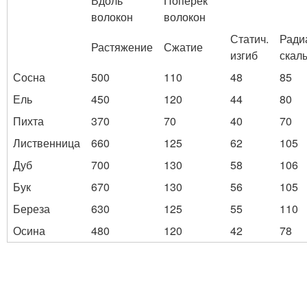
Вдоль
Поперек
волокон
волокон
Статич.
Ради
Растяжение
Сжатие
изгиб
скал
Сосна
500
110
48
85
Ель
450
120
44
80
Пихта
370
70
40
70
Лиственница
660
125
62
105
Дуб
700
130
58
106
Бук
670
130
56
105
Береза
630
125
55
110
Осина
480
120
42
78