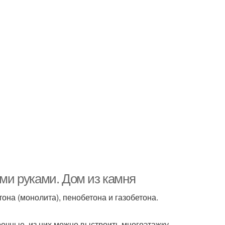
ими руками. Дом из камня
она (монолита), пенобетона и газобетона.
очные, из них можно выстроить многоэтажку.