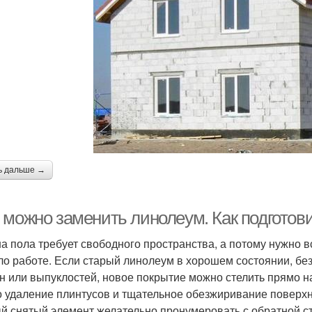
ь дальше →
 можно заменить линолеум. Как подготов
а пола требует свободного пространства, а потому нужно в
о работе. Если старый линолеум в хорошем состоянии, без
н или выпуклостей, новое покрытие можно стелить прямо на
о удаление плинтусов и тщательное обезжиривание поверхн
й снятый элемент желательно пронумеровать с обратной ст