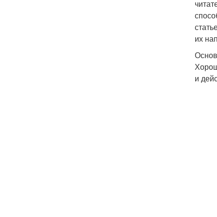
читат
спосо
стать
их на
Основ
Хорош
и дей