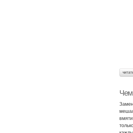
читат
Чем
Замен
мешал
вмяти
тольк
кажды