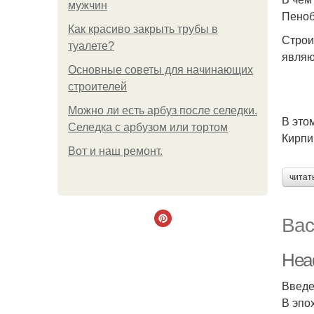
мужчин
Пеноб
Как красиво закрыть трубы в
Строи
туалете?
являю
Основные советы для начинающих
строителей
Можно ли есть арбуз после селедки.
В это
Селедка с арбузом или тортом
Кирпи
Boт и наш ремoнт.
читат
Вас
Head
Введе
В эпо