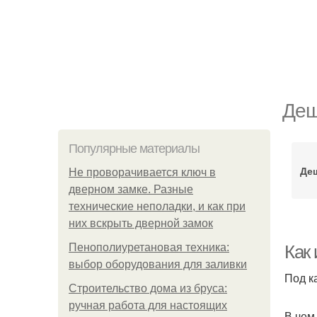
Деш
Популярные материалы
Де
Не проворачивается ключ в
дверном замке. Разные
технические неполадки, и как при
них вскрыть дверной замок
Пенополиуретановая техника:
Как 
выбор оборудования для заливки
Под к
Строительство дома из бруса:
ручная работа для настоящих
В чем