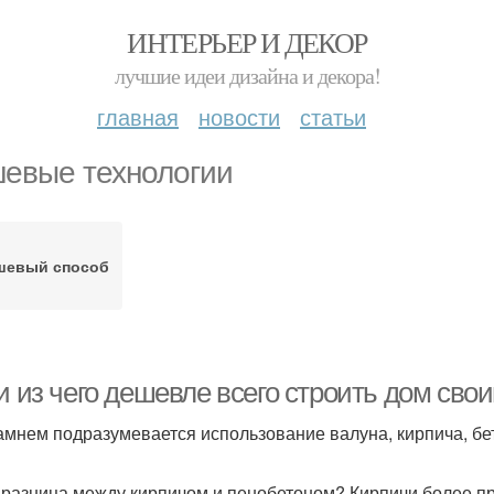
ИНТЕРЬЕР И ДЕКОР
лучшие идеи дизайна и декора!
главная
новости
статьи
евые технологии
шевый способ
и из чего дешевле всего строить дом сво
амнем подразумевается использование валуна, кирпича, бет
 разница между кирпичом и пенобетоном? Кирпичи более пр