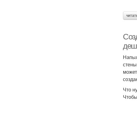
читат
Соз
деш
Напыл
стены
может
созда
Что н
Чтобы