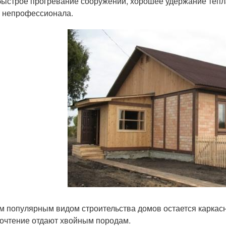
ыстрое прогревание сооружений, хорошее удержание тепла
 непрофессионала.
 популярным видом строительства домов остается каркасны
очтение отдают хвойным породам.