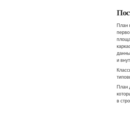
Пос
План 
перво
площа
карка
данны
и вну
Класс
типов
План 
котор
в стр