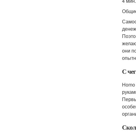
4 мин.
Общи
Самос
денеж
Поэт
желаю
они п
опытн
С че
Homo 
рукам
Первы
особе
орган
Скол