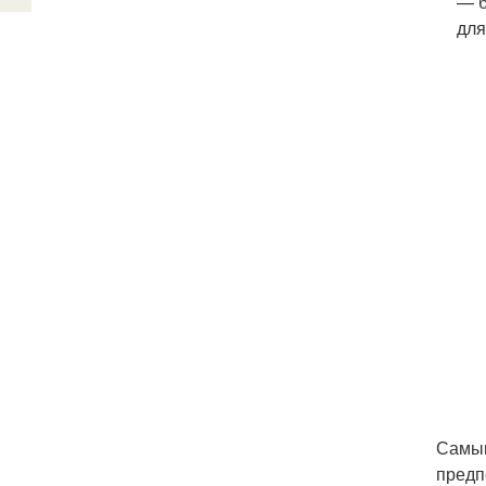
— б
для
Самым
предп