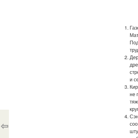
Газ
Мат
Под
тру
Дер
дре
стр
и с
Кир
не 
тяж
кру
Сэн
⇦
соо
шту