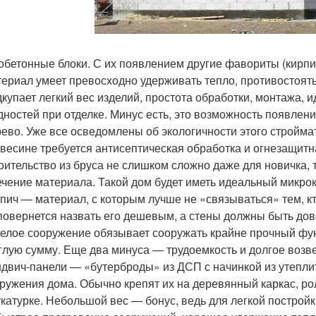
обетонные блоки. С их появлением другие фавориты (кирпи
ериал умеет превосходно удерживать тепло, противостоят
купает легкий вес изделий, простота обработки, монтажа,
дностей при отделке. Минус есть, это возможность появлен
ево. Уже все осведомлены об экологичности этого стройма
весине требуется антисептическая обработка и огнезащит
оительство из бруса не слишком сложно даже для новичка,
ечение материала. Такой дом будет иметь идеальный микро
пич — материал, с которым лучше не «связываться» тем, к
повернется назвать его дешевым, а стены должны быть дов
елое сооружение обязывает сооружать крайне прочный фун
глую сумму. Еще два минуса — трудоемкость и долгое возв
двич-панели — «бутерброды» из ДСП с начинкой из утеплит
ружения дома. Обычно крепят их на деревянный каркас, ро
катурке. Небольшой вес — бонус, ведь для легкой постро