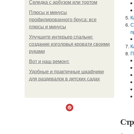
Селедка с арбузом или тортом
Плюсы и минусы
К
профилированного бруса: все
С
плюсы и минусы
п
Улучшите интерьер спальни:
создание изголовья кровати своими
К
руками
П
Boт и наш ремoнт.
Удобные и практичные шкафчики
для раздевалок в детских садах
Стр