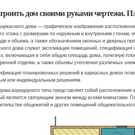
троить дом своими руками чертежи. П
каркасного дома — графическое изображение расположения 
го этажа с размерами по наружным и внутренним стенам, 
ди и объема, а также обозначением оконных и дверных пр
сного дома служит экспликация помещений, спецификация о
х, включающая в себя общую площадь дома, полезную пло
тренней отделки, а также объемы утепления различных элем
ификация планировочных решений в каркасных домах позв
ым или индивидуальным решениям.
дома коридорного типа представляет собой расположение к
ый является связующим звеном между всеми комнатами. П
оительстве общежитий и других помещений общежительного