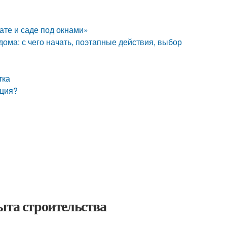
ате и саде под окнами»
 дома: с чего начать, поэтапные действия, выбор
тка
ация?
ыта строительства