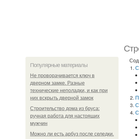
Стр
Сод
Популярные материалы
С
Не проворачивается ключ в
дверном замке. Разные
технические неполадки, и как при
П
них вскрыть дверной замок
С
Строительство дома из бруса:
С
ручная работа для настоящих
мужчин
Можно ли есть арбуз после селедки.