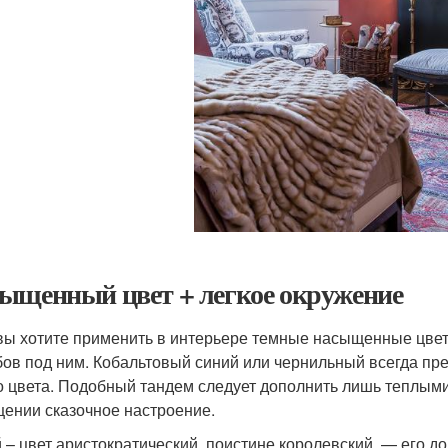
ыщенный цвет + легкое окружение
вы хотите применить в интерьере темные насыщенные цвет
бов под ним. Кобальтовый синий или чернильный всегда пр
о цвета. Подобный тандем следует дополнить лишь теплым
ении сказочное настроение.
 – цвет аристократический, поистине королевский, — его д