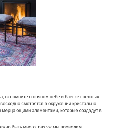
а, вспомните о ночном небе и блеске снежных
евосходно смотрятся в окружении кристально-
и мерцающими элементами, которые создадут в
олжно быть много, раз уж мы проводим