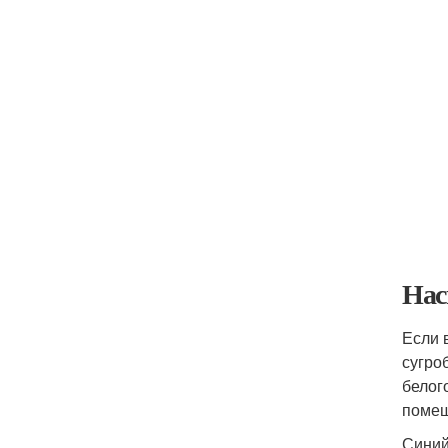
Нас
Если 
сугро
белог
помещ
Синий