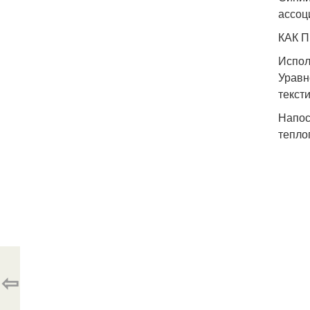
ассоц
КАК 
Испол
Уравн
текст
Напос
тепло
⇦