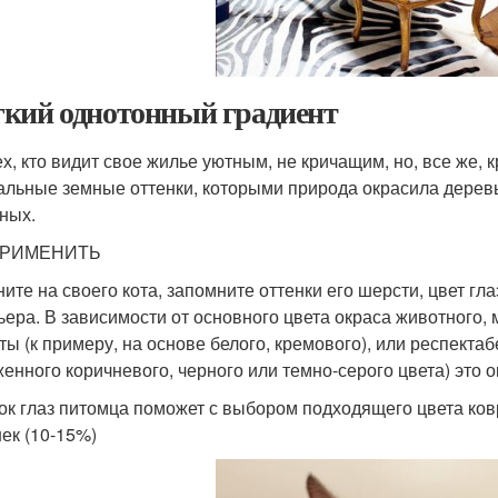
кий однотонный градиент
ех, кто видит свое жилье уютным, не кричащим, но, все же
альные земные оттенки, которыми природа окрасила дерев
ных.
ПРИМЕНИТЬ
ните на своего кота, запомните оттенки его шерсти, цвет гл
ьера. В зависимости от основного цвета окраса животного,
ты (к примеру, на основе белого, кремового), или респектаб
енного коричневого, черного или темно-серого цвета) это о
ок глаз питомца поможет с выбором подходящего цвета ков
ек (10-15%)