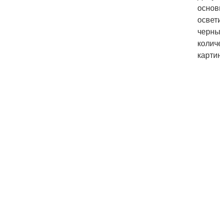
основ
освет
черны
колич
карти