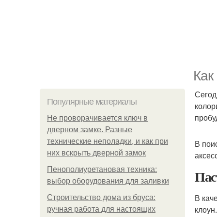
Как
Сегод
Популярные материалы
колор
пробу
Не проворачивается ключ в
дверном замке. Разные
технические неполадки, и как при
В пои
них вскрыть дверной замок
аксес
Пенополиуретановая техника:
Пас
выбор оборудования для заливки
В кач
Строительство дома из бруса:
клоун
ручная работа для настоящих