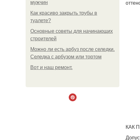
оттен
мужчин
Как красиво закрыть трубы в
туалете?
Основные советы для начинающих
строителей
Можно ли есть арбуз после селедки.
Селедка с арбузом или тортом
Boт и наш ремoнт.
КАК 
Допус