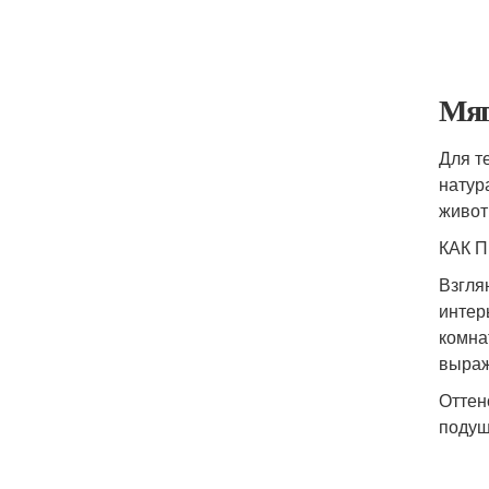
Мяг
Для т
натур
живот
КАК 
Взгля
интер
комна
выраж
Оттен
подуш