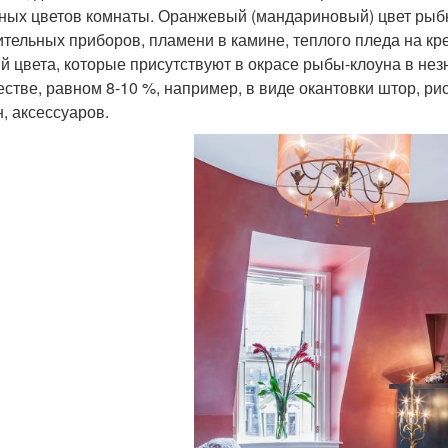
ных цветов комнаты. Оранжевый (мандариновый) цвет рыбк
ительных приборов, пламени в камине, теплого пледа на кр
й цвета, которые присутствуют в окрасе рыбы-клоуна в нез
естве, равном 8-10 %, например, в виде окантовки штор, ри
н, аксессуаров.