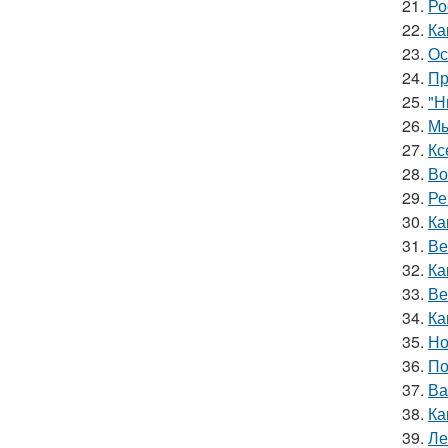
21.
Ро
22.
Ка
23.
Ос
24.
Пр
25.
"Н
26.
Мы
27.
Кс
28.
Во
29.
Ре
30.
Ка
31.
Ве
32.
Ка
33.
Ве
34.
Ка
35.
Но
36.
По
37.
Ва
38.
Ка
39.
Ле