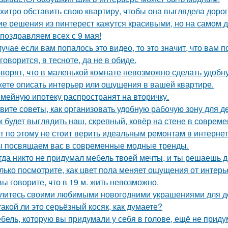
 хитро обставить свою квартиру, чтобы она выглядела дорог
ие решения из пинтерест кажутся красивыми, но на самом д
поздравляем всех с 9 мая!
лучае если вам попалось это видео, то это значит, что вам 
 говорится, в тесноте, да не в обиде.
оворят, что в маленькой комнате невозможно сделать удобн
ете описать интерьер или ощущения в вашей квартире.
мейную ипотеку распространят на вторичку.
вите советы, как организовать удобную рабочую зону для д
к будет выглядить наш, скрепный, ковёр на стене в соврем
т по этому не стоит верить идеальным ремонтам в интернет
 посвящаем вас в современные модные тренды.
гда никто не придумал мебель твоей мечты, и ты решаешь д
лько посмотрите, как цвет пола меняет ощущения от интерь
вы говорите, что в 19 м. жить невозможно.
литесь своими любимыми новогодними украшениями для д
такой ли это серьёзный косяк, как думаете?
бель, которую вы придумали у себя в голове, ещё не прид