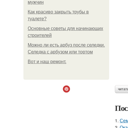
мужчин
Как красиво закрыть трубы в
туалете?
Основные советы для начинающих
строителей
Можно ли есть арбуз после селедки.
Селедка с арбузом или тортом
Boт и наш ремoнт.
читат
Пос
1.
Сем
2.
Ока