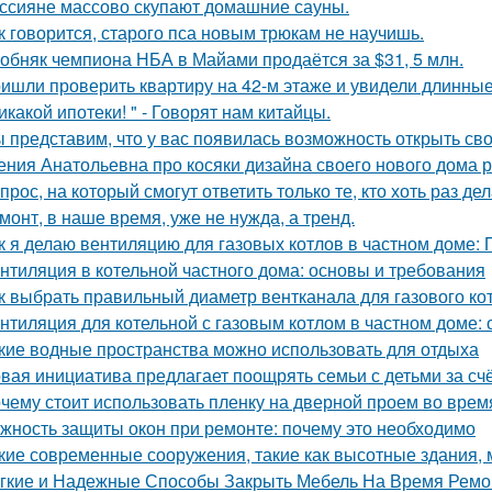
ссияне массово скупают домашние сауны.
к говорится, старого пса новым трюкам не научишь.
обняк чемпиона НБА в Майами продаётся за $31, 5 млн.
ишли проверить квартиру на 42-м этаже и увидели длинны
икакой ипотеки! " - Говорят нам китайцы.
 представим, что у вас появилась возможность открыть свой
ения Анатольевна про косяки дизайна своего нового дома 
прос, на который смогут ответить только те, кто хоть раз д
монт, в наше время, уже не нужда, а тренд.
к я делаю вентиляцию для газовых котлов в частном доме:
нтиляция в котельной частного дома: основы и требования
к выбрать правильный диаметр вентканала для газового ко
нтиляция для котельной с газовым котлом в частном доме:
кие водные пространства можно использовать для отдыха
вая инициатива предлагает поощрять семьи с детьми за сч
чему стоит использовать пленку на дверной проем во врем
жность защиты окон при ремонте: почему это необходимо
кие современные сооружения, такие как высотные здания,
гкие и Надежные Способы Закрыть Мебель На Время Ремо