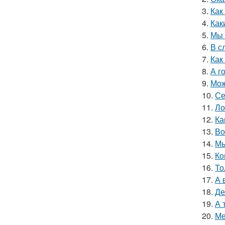
3.
Как
4.
Как
5.
Мы 
6.
В с
7.
Как
8.
А г
9.
Мож
10.
Се
11.
Ло
12.
Ка
13.
Во
14.
Мы
15.
Ко
16.
То
17.
А 
18.
Де
19.
А 
20.
Ме