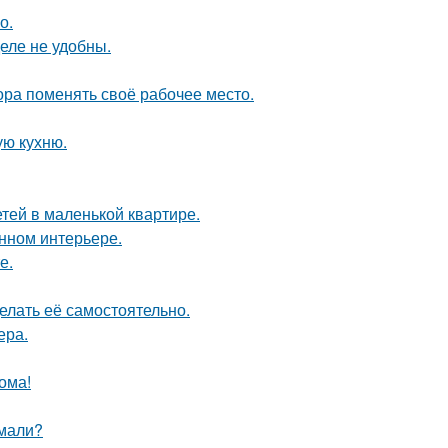
о.
еле не удобны.
пора поменять своё рабочее место.
ую кухню.
етей в маленькой квартире.
енном интерьере.
е.
елать её самостоятельно.
ера.
ома!
умали?