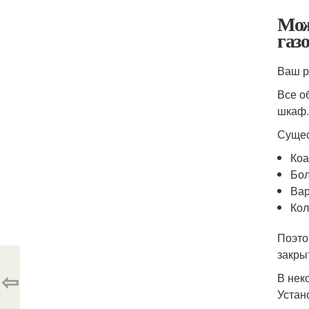
Мож
газ
Ваш р
Все о
шкаф.
Сущес
Коа
Бол
Вар
Кол
Поэто
закры
⇦
В нек
Устан