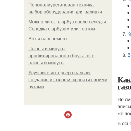
Пенополиуретановая техника:
выбор оборудования для заливки
Можно ли есть арбуз после селедки.
Селедка с арбузом или тортом
К
Boт и наш ремoнт.
Плюсы и минусы
В
профилированного бруса: все
плюсы и минусы
Улучшите интерьер спальни:
Как
создание изголовья кровати своими
газ
руками
Не см
вписы
же по
В осн