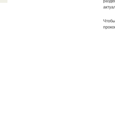
разде
актуа
Чтобы
проко