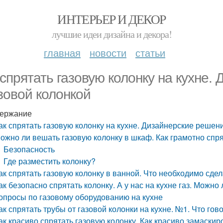
ИНТЕРЬЕР И ДЕКОР
лучшие идеи дизайна и декора!
главная
новости
статьи
 спрятать газовую колонку на кухне.
азовой колонкой
ержание
ак спрятать газовую колонку на кухне. Дизайнерские решени
ожно ли вешать газовую колонку в шкаф. Как грамотно спря
Безопасность
Где разместить колонку?
ак спрятать газовую колонку в ванной. Что необходимо сде
ак безопасно спрятать колонку. А у нас на кухне газ. Можно
опросы по газовому оборудованию на кухне
ак спрятать трубы от газовой колонки на кухне. №1. Что го
ак красиво спрятать газовую колонку. Как красиво замаскир