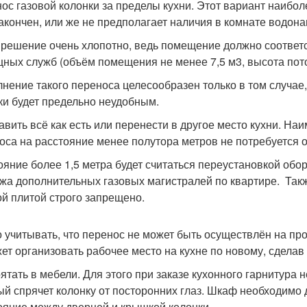
нос газовой колонки за пределы кухни. Этот вариант наибол
акончен, или же не предполагает наличия в комнате водона
 решение очень хлопотно, ведь помещение должно соответ
ных служб (объём помещения не менее 7,5 м3, высота потол
нение такого переноса целесообразен только в том случае, 
ки будет предельно неудобным.
тавить всё как есть или перенести в другое место кухни. На
оса на расстояние менее полутора метров не потребуется о
ояние более 1,5 метра будет считаться переустановкой обо
жа дополнительных газовых магистралей по квартире. Такж
ой плитой строго запрещено.
 учитывать, что перенос не может быть осуществлён на про
ет организовать рабочее место на кухне по новому, сделав
рятать в мебели. Для этого при заказе кухонного гарнитур
ый спрячет колонку от посторонних глаз. Шкаф необходимо д
ояние между дверцей и крышкой колонки.