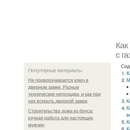
Как
с г
Сод
Популярные материалы
К
М
Не проворачивается ключ в
дверном замке. Разные
технические неполадки, и как при
К
них вскрыть дверной замок
К
Строительство дома из бруса:
в
ручная работа для настоящих
К
мужчин
К