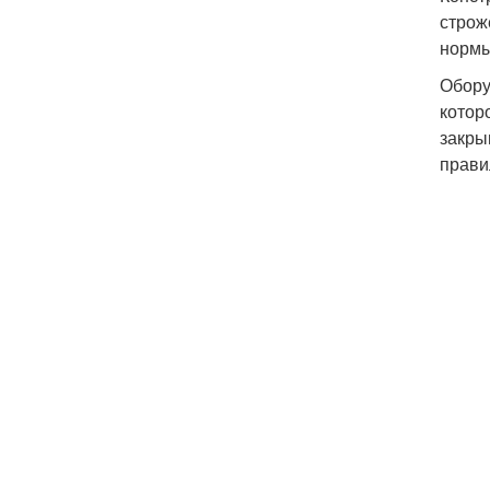
строж
нормы
Обору
котор
закры
прави