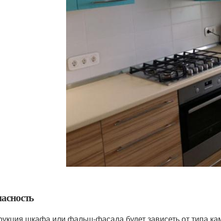
пасность
рукция шкафа или фальш-фасада будет зависеть от типа ка