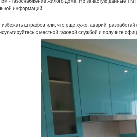
лом - газоснабжение жилого дома. Но зачастую данные ТКП
льной информаций.
 избежать штрафов или, что еще хуже, аварий, разработайт
нсультируйтесь с местной газовой службой и получите офи