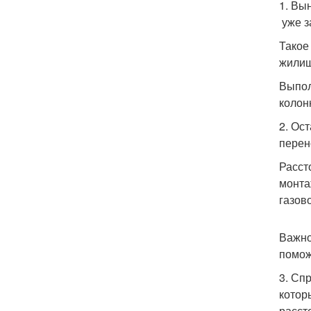
1. Вы
уже з
Такое
жилищ
Выпол
колон
2. Ос
перен
Расст
монта
газов
Важно
помож
3. Сп
котор
расст