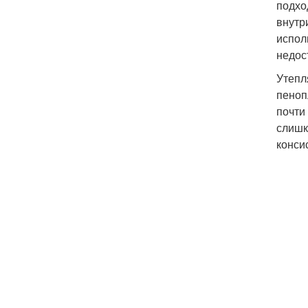
подхо
внутр
испол
недос
Утепл
пеноп
почти
слишк
конси