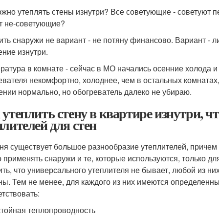
ожно утеплять стены изнутри? Все советующие - советуют пе
т не-советующие?
ить снаружи не вариант - не потяну финансово. Вариант - ли
ение изнутри.
ратура в комнате - сейчас в МО начались осенние холода 
евателя некомфортно, холоднее, чем в остальных комнатах,
ении нормально, но обогреватель далеко не убираю.
 утеплить стену в квартире изнутри, ч
плителей для стен
ня существует большое разнообразие утеплителей, причем м
 применять снаружи и те, которые используются, только для
ить, что универсального утеплителя не бывает, любой из ни
ны. Тем не менее, для каждого из них имеются определенн
етствовать:
тойная теплопроводность