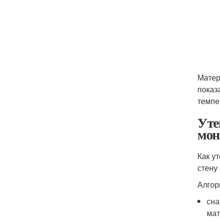
Матер
показ
темпе
Уте
мон
Как у
стену
Алгор
сна
мат