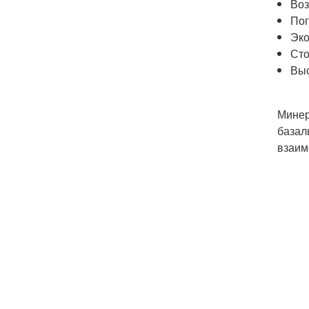
Воз
Пог
Эко
Сто
Выс
Минер
базал
взаим