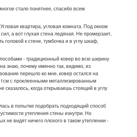
ногое стало понятнее, спасибо всем
. Угловая квартира, угловая комната. Под окном
сил, а вот глухая стена ледяная. Не промерзает,
ь головой к стене, тумбочка и в углу шкаф,
способами - традиционный ковер во всю ширину
 на знаю, почему именно так, видимо, из
твование перешло ко мне, ковер остался на
й 1см с проклеенными металлизированным
не сказалось, когда открываешь стоящий в углу
алась в попытке подобрать подходящий способ
устимости утепления стены изнутри. Но
х не видят ничего плохого в таком утеплении -