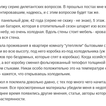
лжу серию дилетантских вопросов. В прошлых постах мне м
нтировавшим, надеюсь, и с этим вопросом будет так же.
- панельный дом, 42 года (серию не скажу - не знаю), 5 этаж
ная батарея, которая в отопительный сезон шпарит изо всех 
 небу, но очень холодная. Вдоль стены стоит мебель - кроват
 вся стена.
ала проживания в квартире комнату "утепляли" бытовыми 
ти во всю высоту, под него коробка из-под холодильника (уж
ов про бездомных, которые спят в коробках). Когда хозяйс
, а вот коробку сменил фольгированный тепофол толщино
ем стыками. Никак особо положительно это на температуре 
- кажется, что открываешь холодильник.
ол я поклеила довольно давно, с тех пор много чего начит
ения. Все просмотренные материалы убедили меня в недоп
днее время появились другие мнения, статьи, авторы которы
 растерянности.