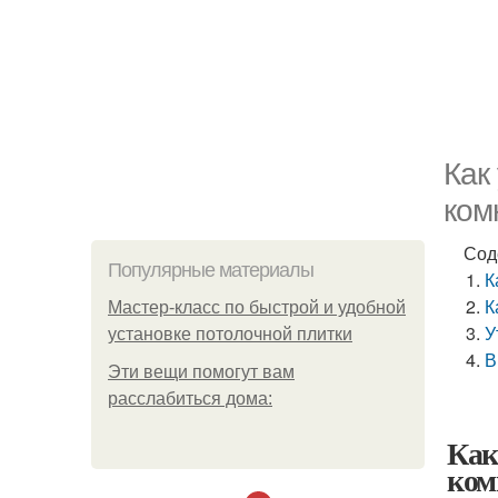
Как
ком
Сод
Популярные материалы
К
К
Мастер-класс по быстрой и удобной
У
установке потолочной плитки
В
Эти вещи помогут вам
расслабиться дома:
Как
ком