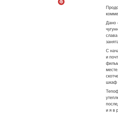
Продо
комме
Дано 
чугун
слава
занята
С нач
и поч
фильм
месте
скотч
шкаф 
Тепоф
утепл
после
и я в