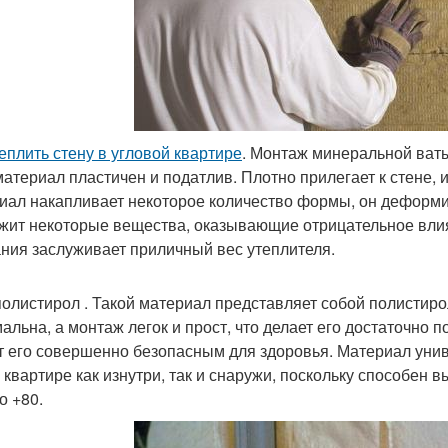
теплить стену в угловой квартире
. Монтаж минеральной ваты
материал пластичен и податлив. Плотно прилегает к стене, и
иал накапливает некоторое количество формы, он деформир
жит некоторые вещества, оказывающие отрицательное влия
ния заслуживает приличный вес утеплителя.
олистирол . Такой материал представляет собой полистиро
альна, а монтаж легок и прост, что делает его достаточно п
т его совершенно безопасным для здоровья. Материал унив
в квартире как изнутри, так и снаружи, поскольку способен
о +80.