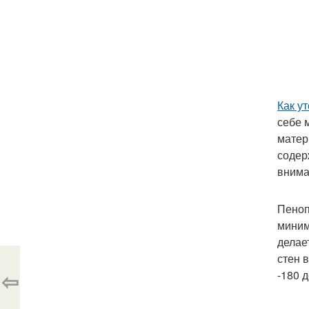
Как у
себе 
матер
содер
внима
Пеноп
миним
делае
стен 
⇦
-180 д