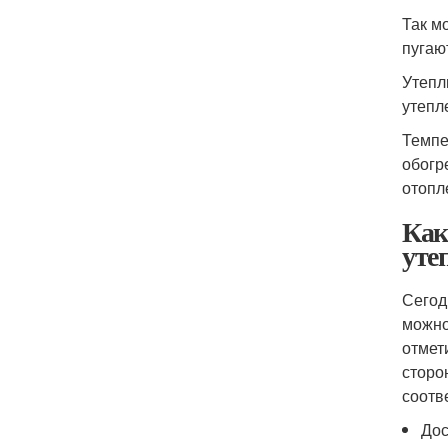
Так м
пугаю
Утепл
утепл
Темпе
обогр
отопл
Как
уте
Сегод
можно
отмет
сторо
соотв
Дос