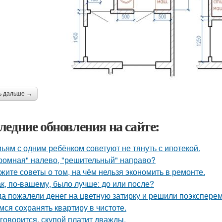
ь дальше →
ледние обновления на сайте:
ьям с одним ребёнком советуют не тянуть с ипотекой.
ромная" налево, "решительный" направо?
жите советы о том, на чём нельзя экономить в ремонте.
ак, по-вашему, было лучше: до или после?
да пожалели денег на цветную затирку и решили поэкспер
мся сохранять квартиру в чистоте.
 говорится, скупой платит дважды.