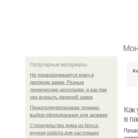
Мон
Популярные материалы
Ко
Не проворачивается ключ в
дверном замке. Разные
технические неполадки, и как при
них вскрыть дверной замок
Пенополиуретановая техника:
Как 
выбор оборудования для заливки
в п
Строительство дома из бруса:
Продо
ручная работа для настоящих
комме