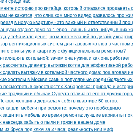
нии среди нас.
мните историю про китайца, который отказался продавать 
вам не кажется, что слишком много видео развелось про жиз
реезд в новую квартиру - это важный и ответственный про
анцузы отдают дома за 1 евро - лишь бы кто-нибудь в них ж
гда у тебя мало денег, но много желаний по дизайну кварти
зор вентиляционных систем для газовых котлов в частном
тите стильную и квартиру с функциональным ремонтом?
нтиляция в котельной: зачем она нужна и как она работает
к рассчитать диаметр вытяжки котла для эффективной раб
к сделать вытяжку в котельной частного дома: пошаговая и
кие хостелы в Москве самые популярные среди бюджетных
о посмотреть в окрестностях Хабаровска: природа и истори
кие традиции и обычаи Сургута отличают его от других гор
Пскове женщина держала у себя в квартире 50 котов.
енка для мебели при ремонте: почему это необходимо
к защитить мебель во время ремонта: лучшие варианты по
к навсегда забыть о пыли и грязи в вашем доме
м из бруса под ключ за 2 часа: реальность или миф