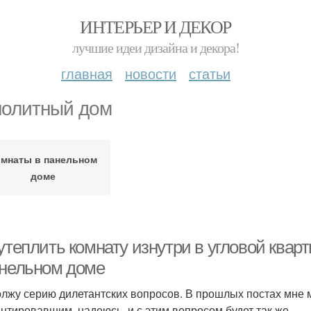
ИНТЕРЬЕР И ДЕКОР
лучшие идеи дизайна и декора!
главная
новости
статьи
олитный дом
мнаты в панельном
доме
утеплить комнату изнутри в угловой квар
анельном доме
лжу серию дилетантских вопросов. В прошлых постах мне м
нтировавшим, надеюсь, и с этим вопросом будет так же.