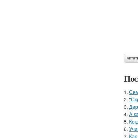
читат
Пос
1.
Сем
2.
"Ск
3.
Дер
4.
А к
5.
Ког
6.
Учи
7.
Как