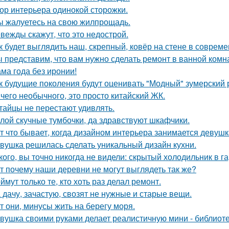
ор интерьера одинокой сторожки.
ы жалуетесь на свою жилпрощадь.
вежды скажут, что это недострой.
к будет выглядить наш, скрепный, ковёр на стене в соврем
 представим, что вам нужно сделать ремонт в ванной комн
ма года без иронии!
к будущие поколения будут оценивать "Модный" зумерский 
чего необычного, это просто китайский ЖК.
тайцы не перестают удивлять.
лой скучные тумбочки, да здравствуют шкафчики.
т что бывает, когда дизайном интерьера занимается девушк
вушка решилась сделать уникальный дизайн кухни.
кого, вы точно никогда не видели: скрытый холодильник в г
т почему наши деревни не могут выглядеть так же?
ймут только те, кто хоть раз делал ремонт.
 дачу, зачастую, свозят не нужные и старые вещи.
т они, минусы жить на берегу моря.
вушка своими руками делает реалистичную мини - библиоте