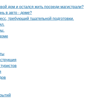
свой дом и остался жить посреди магистрали?
нь в авто - доме?
цесс, требующий тщательной подготовки.
ил.
ры.
 доме
оты
нструкция
 туристов
я
одов
крытий