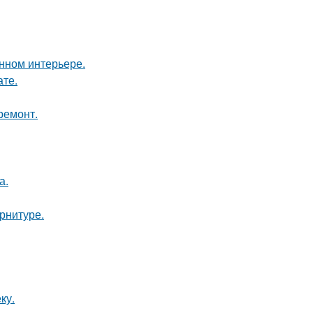
енном интерьере.
ате.
ремонт.
а.
арнитуре.
ку.