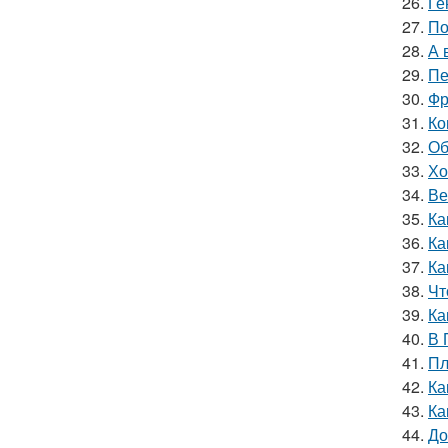
26.
Ге
27.
По
28.
А 
29.
Пе
30.
Фр
31.
Ко
32.
Об
33.
Хо
34.
Ве
35.
Ка
36.
Ка
37.
Ка
38.
Чт
39.
Ка
40.
В 
41.
Пл
42.
Ка
43.
Ка
44.
До