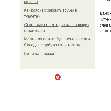
мужчин
Как красиво закрыть трубы в
Дано 
туалете?
чугун
слава
Основные советы для начинающих
занята
строителей
Можно ли есть арбуз после селедки.
Селедка с арбузом или тортом
Boт и наш ремoнт.