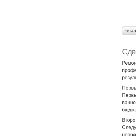
читат
Сдел
Ремон
профе
резуль
Первы
Первы
ванно
бюдже
Второ
Следу
необх