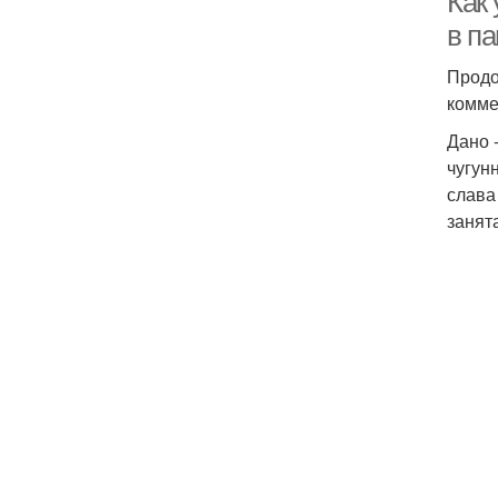
Как 
в п
Продо
комме
Дано 
чугун
слава
занята