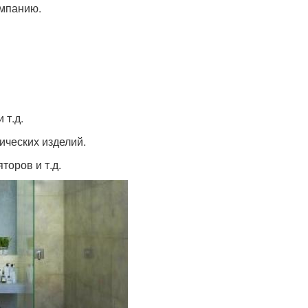
омпанию.
 т.д.
ических изделий.
торов и т.д.