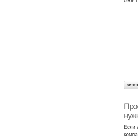
себя 
читат
Про
нуж
Если 
компа