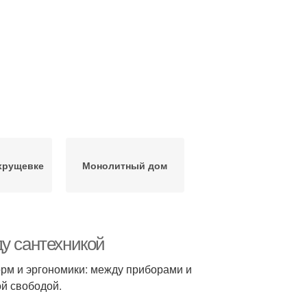
хрущевке
Монолитный дом
ду сантехникой
орм и эргономики: между приборами и
й свободой.