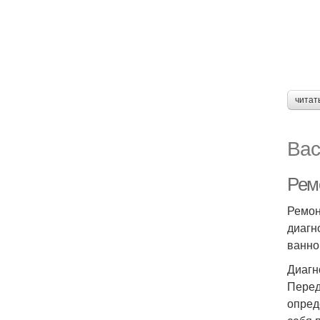
читат
Вас
Ремо
Ремон
диагн
ванно
Диагн
Перед
опред